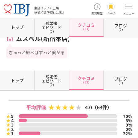
東証プライム上場
結婚相談所探しはIBJ
閲覧履歴
キープ
メニュー
成婚者
クチコミ
ブログ
ホーム
東京都の結婚相談所
東京都新宿区
ムスベル(新宿本店)
クチコミ一覧
トップ
エピソード
(63)
(0)
(0)
ムスベル(新宿本店)
ぎゅっと結べばずっと繋がる
成婚者
クチコミ
ブログ
トップ
エピソード
(63)
(0)
(0)
平均評価
4.0
（63件）
★
5
70%
★
4
8%
★
3
0%
★
2
0%
★
1
22%