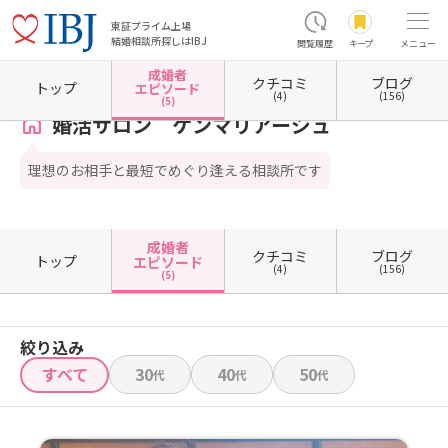
東証プライム上場
結婚相談所探しはIBJ
閲覧履歴
キープ
メニュー
成婚者
クチコミ
ブログ
ホーム
東京都の結婚相談所
東京都目黒区
婚活サロン ケンマリアージュ
成婚者エピ
トップ
エピソード
(4)
(156)
(5)
婚活サロン ケンマリアージュ
理想のお相手と最短でめぐり逢える相談所です
成婚者
クチコミ
ブログ
トップ
エピソード
(4)
(156)
(5)
絞り込み
すべて
30
40
50
代
代
代