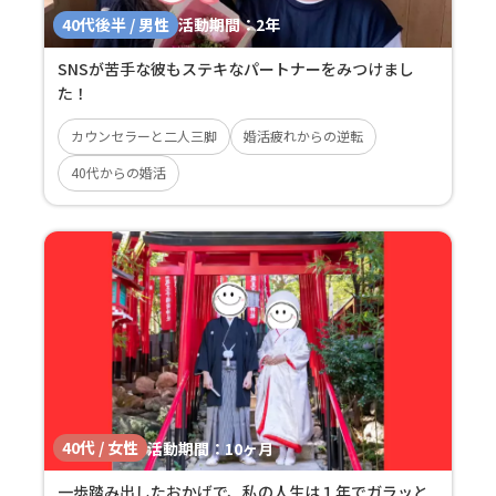
40代後半 / 男性
活動期間：
2年
SNSが苦手な彼もステキなパートナーをみつけまし
た！
カウンセラーと二人三脚
婚活疲れからの逆転
40代からの婚活
40代 / 女性
活動期間：
10ヶ月
一歩踏み出したおかげで、私の人生は１年でガラッと