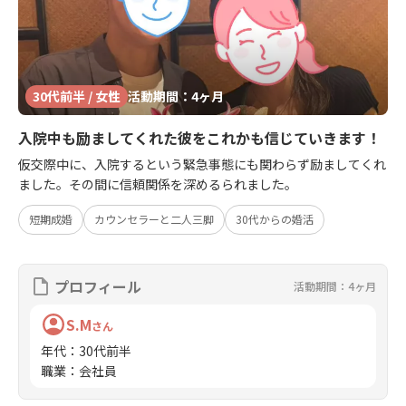
30代前半 / 女性
活動期間：4ヶ月
入院中も励ましてくれた彼をこれかも信じていきます！
仮交際中に、入院するという緊急事態にも関わらず励ましてくれ
ました。その間に信頼関係を深めるられました。
短期成婚
カウンセラーと二人三脚
30代からの婚活
プロフィール
活動期間：4ヶ月
S.M
さん
年代
：
30代前半
職業
：
会社員