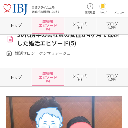
東証プライム上場
結婚相談所探しはIBJ
閲覧履歴
キープ
メニュー
成婚者
クチコミ
ブログ
ホーム
東京都の結婚相談所
東京都目黒区
婚活サロン ケンマリアージュ
成婚者エピ
トップ
エピソード
(4)
(156)
(5)
30代前半の会社員の女性が4ヶ月で成婚
した婚活エピソード(5)
婚活サロン ケンマリアージュ
成婚者
クチコミ
ブログ
トップ
エピソード
(4)
(156)
(5)