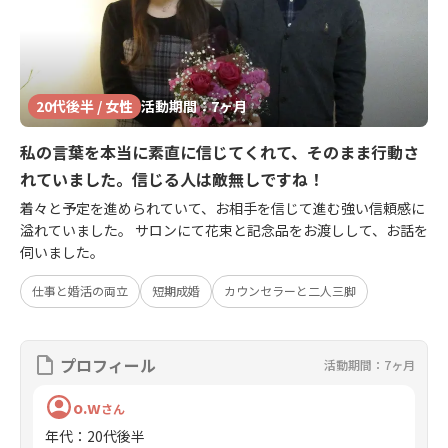
20代後半 / 女性
活動期間：7ヶ月
私の言葉を本当に素直に信じてくれて、そのまま行動さ
れていました。信じる人は敵無しですね！
着々と予定を進められていて、お相手を信じて進む強い信頼感に
溢れていました。 サロンにて花束と記念品をお渡しして、お話を
伺いました。
仕事と婚活の両立
短期成婚
カウンセラーと二人三脚
プロフィール
活動期間：7ヶ月
o.w
さん
年代
：
20代後半