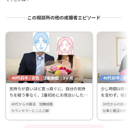
この相談所の他の成婚者エピソード
40代前半 / 女性
40代前半 / 
活動期間：3ヶ月
気持ちが良いほど真っ直ぐに、自分の気持
少し時間は掛
ちを疑う事なく、1番初めにお見合いした方
を言わず、結
とご結婚を決められました！
たのが、この
40代からの婚活
短期成婚
30代からの婚活
す！
カウンセラーと二人三脚
仕事と婚活の両