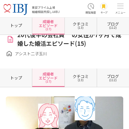
東証プライム上場
結婚相談所探しはIBJ
閲覧履歴
キープ
メニュー
成婚者
クチコミ
ブログ
ホーム
東京都の結婚相談所
東京都世田谷区
アシスト二子玉川
成婚者エピソード一覧
トップ
エピソード
(13)
(112)
(17)
20代後半の会社員 の女性が7ヶ月で成
婚した婚活エピソード(15)
アシスト二子玉川
成婚者
クチコミ
ブログ
トップ
エピソード
(13)
(112)
(17)