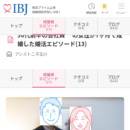
東証プライム上場
結婚相談所探しはIBJ
閲覧履歴
キープ
メニュー
成婚者
クチコミ
ブログ
ホーム
東京都の結婚相談所
東京都世田谷区
アシスト二子玉川
成婚者エピソード一覧
トップ
エピソード
(13)
(112)
(17)
30代前半の会社員 の女性が7ヶ月で成
婚した婚活エピソード(13)
アシスト二子玉川
成婚者
クチコミ
ブログ
トップ
エピソード
(13)
(112)
(17)