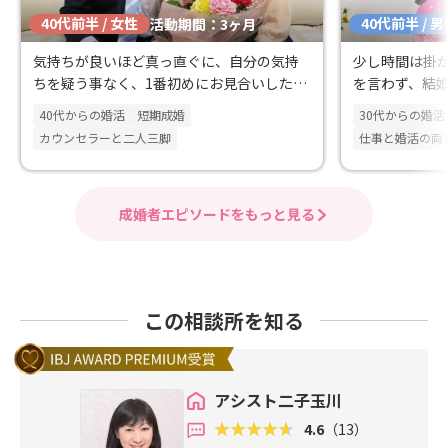
40代前半 / 女性
40代前半 / 
活動期間：3ヶ月
気持ちが良いほど真っ直ぐに、自分の気持
少し時間は掛
ちを疑う事なく、1番初めにお見合いした方
を言わず、結
とご結婚を決められました！
たのが、この
40代からの婚活
短期成婚
30代からの婚活
す！
カウンセラーと二人三脚
仕事と婚活の両
成婚者エピソードをもっと見る
この相談所を知る
アシスト二子玉川
4.6
（13）