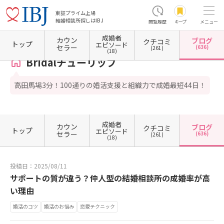
東証プライム上場
結婚相談所探しはIBJ
閲覧履歴
キープ
メニュー
成婚者
カウン
ブログ
クチコミ
ホーム
東京都の結婚相談所
東京都豊島区
Bridalチューリップ
カウンセラーブログ一
トップ
エピソード
セラー
(636)
(261)
(18)
Bridalチューリップ
高田馬場3分！100通りの婚活支援と組織力で成婚最短44日！
成婚者
カウン
ブログ
クチコミ
トップ
エピソード
セラー
(636)
(261)
(18)
投稿日：2025/08/11
サポートの質が違う？仲人型の結婚相談所の成婚率が高
い理由
婚活のコツ
婚活のお悩み
恋愛テクニック