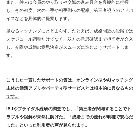
また、仲人は会員のやり取りや交際の進み具合を客観的に把握
し、その都度、次の一手や相手側への配慮、第三者視点のアドバ
イスなどを具体的に提案します。
単なるマッチングにとどまらず、たとえば、成婚間近の段階では
スケジュール調整だけでなく、双方の意思確認まで担当者が介入
し、交際や成婚の意思決定がスムーズに進むようサポートしま
す。
AI
こうした一貫したサポートの質は、オンライン型や
マッチング
主体の婚活アプリやパーティ型サービスとは根本的に異なるもの
です。
IBJ
やブライダル総研の調査でも、「第三者が関与することでト
ラブルや誤解が未然に防げた」「成婚までの流れが明確で安心だ
った」といった利用者の声が見られます。