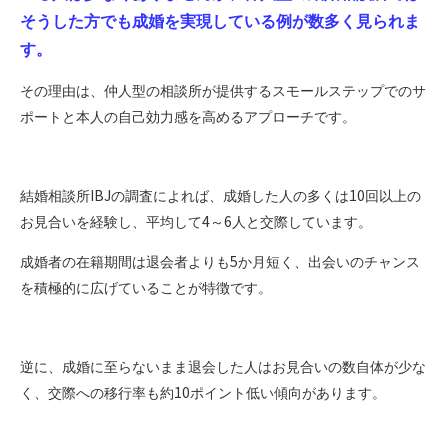
そうした方でも成婚を実現している例が数多く見られま
す。
その理由は、仲人型の相談所が提供するスモールステップでのサ
ポートと本人の自己効力感を高めるアプローチです。
IBJ
10
結婚相談所
の調査によれば、成婚した人の多くは
回以上の
4
6
お見合いを経験し、平均して
～
人と交際しています。
5
成婚者の在籍期間は退会者よりも
か月短く、出会いのチャンス
を積極的に広げていることが特徴です。
逆に、成婚に至らないまま退会した人はお見合いの数自体が少な
10
く、交際への移行率も約
ポイント低い傾向があります。