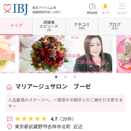
東証プライム上場
結婚相談所探しはIBJ
閲覧履歴
キープ
メニュー
成婚者
クチコミ
ブログ
ホーム
東京都の結婚相談所
東京都武蔵野市
マリアージュサロン ブーゼ
トップ
エピソード
(20)
(12)
(0)
マリアージュサロン ブーゼ
人生最高のステージへ、～理想のお相手とのご縁を引き寄せま
す～
4.7
（20件）
東京都武蔵野市吉祥寺北町  近辺