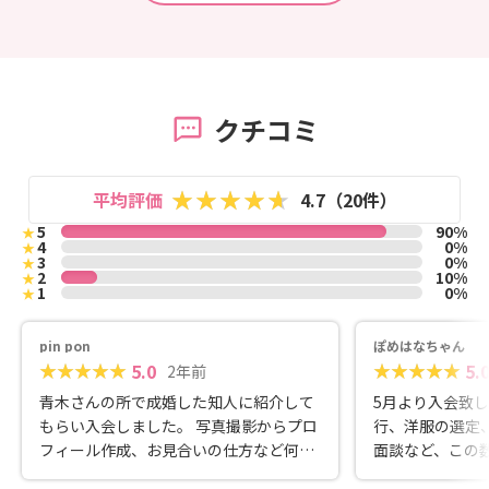
クチコミ
平均評価
4.7（20件）
5
90%
★
4
0%
★
3
0%
★
2
10%
★
1
0%
★
pin pon
ぽめはなちゃん
5.0
5.
2年前
青木さんの所で成婚した知人に紹介して
5月より入会致
もらい入会しました。 写真撮影からプロ
行、洋服の選定
フィール作成、お見合いの仕方など何か
面談など、この
ら何までお世話になりました。 活動中悩
サポートありがと