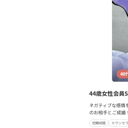
40
44歳女性会員
ネガティブな感情
のお相手とご成婚
短期成婚
カウンセ