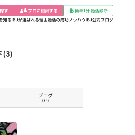
探す
プロに相談する
簡単1分 婚活診断
Jを知る
IBJが選ばれる理由
婚活の成功ノウハウ
IBJ公式ブログ
3)
ブログ
(34)