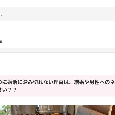
ル
種
のに婚活に踏み切れない理由は、結婚や男性へのネ
せい？？