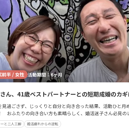
代前半 / 女性
活動期間：6ヶ月
Sさん、41歳ベストパートナーとの短期成婚のカギ
を見過ごさず、じっくりと自分と向き合った結果、活動ひと月
！ おふたりの向き合い方も素晴らしく、婚活迷子さん必見の
ラーと二人三脚
婚活疲れからの逆転