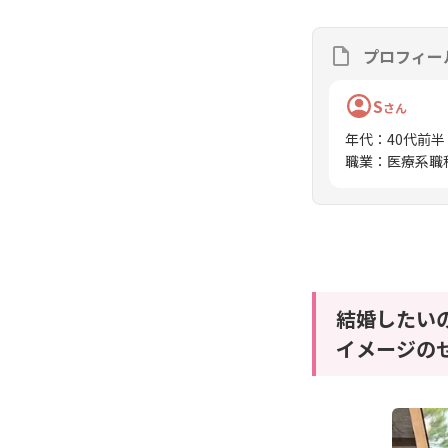
プロフィー
S
さん
年代
：
40代前半
職業
：
医療系職
結婚したい
イメージの