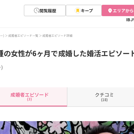
閲覧履歴
キープ
エリアから
IB
リー)
成婚者エピソード一覧
成婚者エピソード詳細
種の女性が6ヶ月で成婚した婚活エピソード(
)
クチコミ
成婚者
エピソード
(3)
(18)