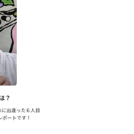
は？
めに出逢った６人目
レポートです！