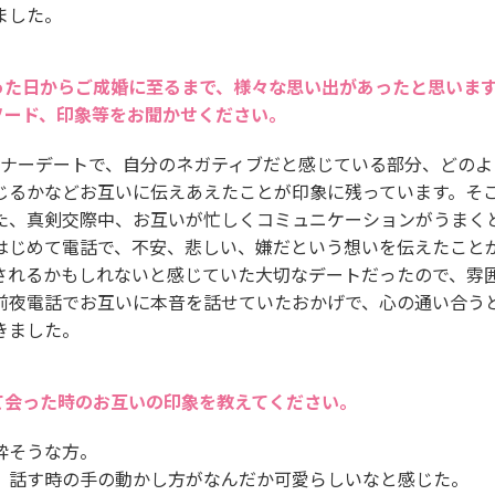
ました。
った日からご成婚に至るまで、様々な思い出があったと思いま
ソード、印象等をお聞かせください。
ィナーデートで、自分のネガティブだと感じている部分、どのよ
じるかなどお互いに伝えあえたことが印象に残っています。そ
た、真剣交際中、お互いが忙しくコミュニケーションがうまく
はじめて電話で、不安、悲しい、嫌だという想いを伝えたこと
されるかもしれないと感じていた大切なデートだったので、雰
前夜電話でお互いに本音を話せていたおかげで、心の通い合う
きました。
て会った時のお互いの印象を教えてください。
粋そうな方。
、話す時の手の動かし方がなんだか可愛らしいなと感じた。