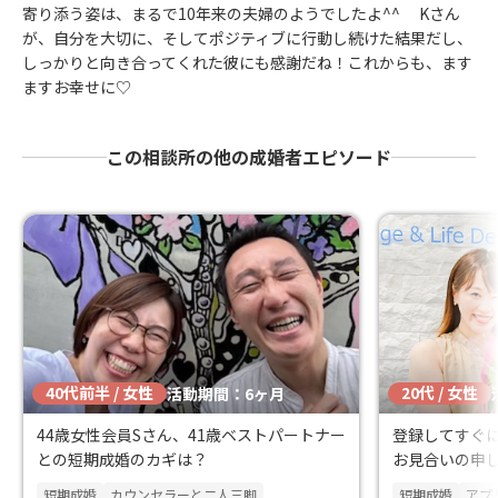
寄り添う姿は、まるで10年来の夫婦のようでしたよ^^ Kさん
が、自分を大切に、そしてポジティブに行動し続けた結果だし、
しっかりと向き合ってくれた彼にも感謝だね！これからも、ます
ますお幸せに♡
この相談所の他の成婚者エピソード
40代前半 / 女性
20代 / 女性
活動期間：6ヶ月
44歳女性会員Sさん、41歳ベストパートナー
登録してすぐ
との短期成婚のカギは？
お見合いの申
短期成婚
カウンセラーと二人三脚
短期成婚
アプ