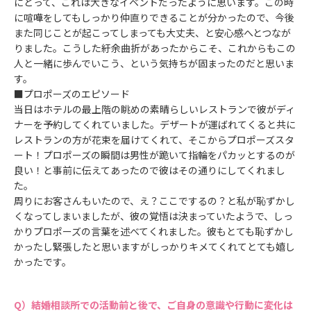
にとって、これは大きなイベントだったように思います。この時
に喧嘩をしてもしっかり仲直りできることが分かったので、今後
また同じことが起こってしまっても大丈夫、と安心感へとつなが
りました。こうした紆余曲折があったからこそ、これからもこの
人と一緒に歩んでいこう、という気持ちが固まったのだと思いま
す。
■プロポーズのエピソード
当日はホテルの最上階の眺めの素晴らしいレストランで彼がディ
ナーを予約してくれていました。デザートが運ばれてくると共に
レストランの方が花束を届けてくれて、そこからプロポーズスタ
ート！プロポーズの瞬間は男性が跪いて指輪をパカッとするのが
良い！と事前に伝えてあったので彼はその通りにしてくれまし
た。
周りにお客さんもいたので、え？ここでするの？と私が恥ずかし
くなってしまいましたが、彼の覚悟は決まっていたようで、しっ
かりプロポーズの言葉を述べてくれました。彼もとても恥ずかし
かったし緊張したと思いますがしっかりキメてくれてとても嬉し
かったです。
結婚相談所での活動前と後で、ご自身の意識や行動に変化は