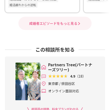
婚活疲れからの逆転
成婚者エピソードをもっと見る
この相談所を知る
Partners Tree(パートナ
ーズツリー)
4.9
（18）
東京都 / 世田谷区
オンライン面談対応
相談所の特徴、料金プランがわかる