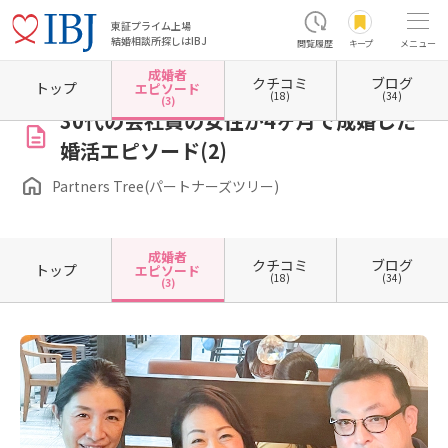
東証プライム上場
結婚相談所探しはIBJ
閲覧履歴
キープ
メニュー
成婚者
クチコミ
ブログ
ホーム
東京都の結婚相談所
東京都世田谷区
Partners Tree(パートナーズツリー)
成婚
トップ
エピソード
(18)
(34)
(3)
30代の会社員の女性が4ヶ月で成婚した
婚活エピソード(2)
Partners Tree(パートナーズツリー)
成婚者
クチコミ
ブログ
トップ
エピソード
(18)
(34)
(3)