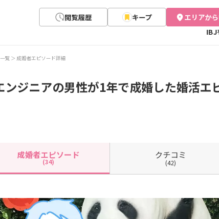
閲覧履歴
キープ
エリアから
IB
一覧
成婚者エピソード詳細
エンジニアの男性が1年で成婚した婚活エピソ
クチコミ
成婚者
エピソード
(34)
(42)