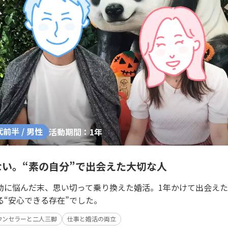
代前半 / 男性
活動期間：1年
い。“素の自分”で出会えた大切な人
動に悩んだ末、思い切って乗り換えた婚活。1年かけて出会え
る“安心できる存在”でした。
ウンセラーと二人三脚
仕事と婚活の両立