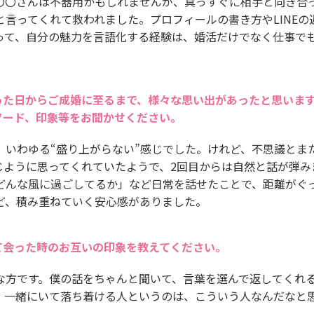
〇〇さんは不器用かもしれませんが、真っすぐに相手と向き合
と言ってくれて救われました。プロフィールの書き方やLINEの
って、自分の魅力を言語化する経験は、婚活だけでなく仕事で
った日からご成婚に至るまで、様々な思い出があったと思いま
ソード、印象等をお聞かせください。
、いわゆる“盛り上がらない”感じでした。けれど、不思議とま
じように思ってくれていたようで、2回目からは自然と話が弾み
どんな風に過ごしてるか」など日常を話せたことで、距離がぐ
ど、積み重ねていく安心感がありました。
て会った時のお互いの印象を教えてください。
な方です。僕の話をちゃんと聞いて、言葉を選んで返してくれ
。一緒にいて落ち着ける人というのは、こういう人なんだなと