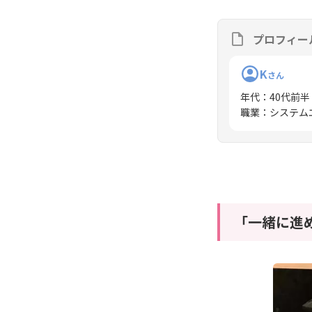
プロフィー
K
さん
年代
：
40代前半
職業
：
システム
「一緒に進