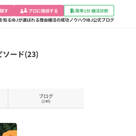
探す
プロに相談する
簡単1分 婚活診断
Jを知る
IBJが選ばれる理由
婚活の成功ノウハウ
IBJ公式ブログ
ード(23)
ブログ
(240)