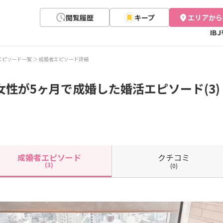
閲覧履歴
キープ
エリアから
IB
エピソード一覧
成婚者エピソード詳細
女性が5ヶ月で成婚した婚活エピソード(3)
クチコミ
成婚者
エピソード
(3)
(0)