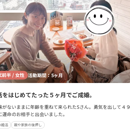
代前半 / 女性
活動期間：5ヶ月
活をはじめてたった５ヶ月でご成婚。
味がないままに年齢を重ねて来られたSさん。勇気を出して４
に運命のお相手と出会いました。
の婚活
親や家族の後押し