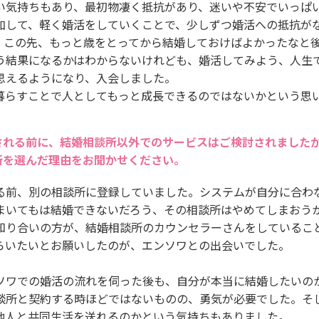
い気持ちもあり、最初物凄く抵抗があり、迷いや不安でいっぱ
加して、軽く婚活をしていくことで、少しずつ婚活への抵抗が
、この先、もっと歳をとってから結婚しておけばよかったなと
う結果になるかはわからないけれども、婚活してみよう、人生
思えるようになり、入会しました。
暮らすことで人としてもっと成長できるのではないかという思
される前に、結婚相談所以外でのサービスはご検討されました
所を選んだ理由をお聞かせください。
る前、別の相談所に登録していました。システムが自分に合わ
まいてもは結婚できないだろう、その相談所はやめてしまおう
知り合いの方が、結婚相談所のカウンセラーさんをしているこ
らいたいとお願いしたのが、エンソワとの出会いでした。
ソワでの婚活の流れを伺った後も、自分が本当に結婚したいの
談所と契約する時ほどではないものの、勇気が必要でした。そ
他人と共同生活を送れるのかという気持ちもありました。