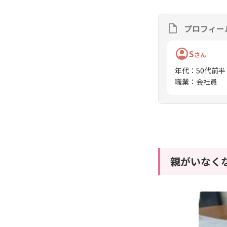
プロフィー
S
さん
年代
：
50代前半
職業
：
会社員
親がいなく