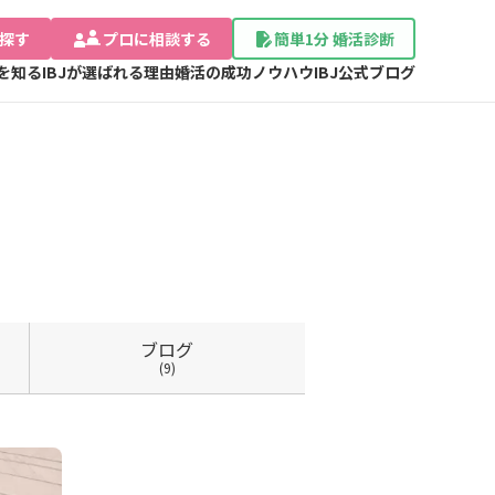
探す
プロに相談する
簡単1分 婚活診断
Jを知る
IBJが選ばれる理由
婚活の成功ノウハウ
IBJ公式ブログ
ブログ
(9)