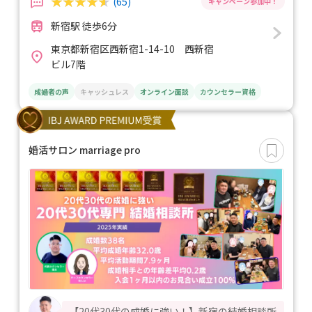
(65)
新宿駅 徒歩6分
東京都新宿区西新宿1-14-10 西新宿
ビル7階
成婚者の声
キャッシュレス
オンライン面談
カウンセラー資格
婚活サロン marriage pro
【20代30代の成婚に強い！】新宿の結婚相談所