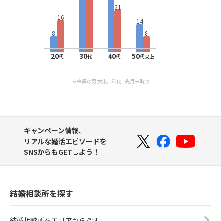
21
16
14
8
8
20
30
40
50
代
代
代
代以上
※会員の男女比、年代 : 先月末時点
キャンペーン情報、
リアルな婚活エピソードを
SNSからもGETしよう！
結婚相談所を探す
結婚相談所をエリアから探す