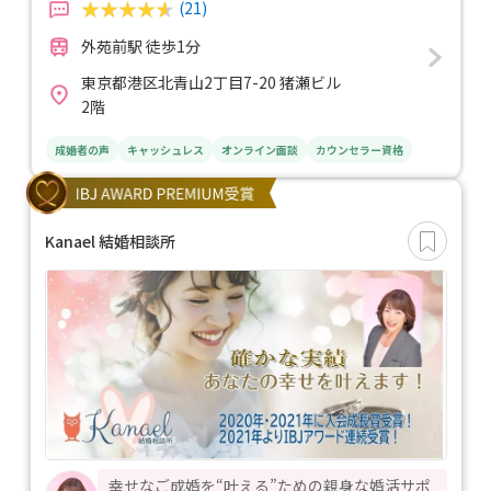
(21)
外苑前駅 徒歩1分
東京都港区北青山2丁目7-20 猪瀬ビル
2階
成婚者の声
キャッシュレス
オンライン面談
カウンセラー資格
Kanael 結婚相談所
幸せなご成婚を“叶える”ための親身な婚活サポ