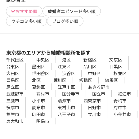
おすすめ順
成婚者エピソード多い順
クチコミ多い順
ブログ多い順
東京都のエリアから結婚相談所を探す
千代田区
中央区
港区
新宿区
文京区
台東区
墨田区
江東区
品川区
目黒区
大田区
世田谷区
渋谷区
中野区
杉並区
豊島区
北区
荒川区
板橋区
練馬区
足立区
葛飾区
江戸川区
あきる野市
武蔵野市
羽村市
国分寺市
国立市
狛江市
三鷹市
小平市
清瀬市
西東京市
青梅市
多摩市
調布市
東村山市
日野市
府中市
福生市
町田市
八王子市
立川市
小金井市
東大和市
昭島市