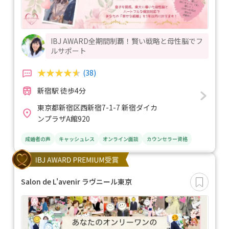
IBJ AWARD全期間制覇！賢い戦略と母性脳でフ
ルサポート
(38)
新宿駅 徒歩4分
東京都新宿区西新宿7-1-7 新宿ダイカ
ンプラザA館920
成婚者の声
キャッシュレス
オンライン面談
カウンセラー資格
Salon de L'avenir ラヴニール東京