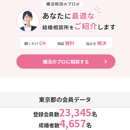
OK
無料
解決
聞くだけ
相談
悩みを
婚活のプロに相談する
東京都の会員データ
23,345
名
登録会員数
4,657
名
成婚者数