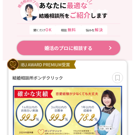
婚活相談
プロ
の
あなたに
最適な
あなたに
最適な
が
ご紹介
します
結婚相談所を
ご紹介
します
結婚相談所を
OK
無料
解決
聞くだけ
相談
悩みを
婚活のプロに相談する
結婚相談所ボンデクリック