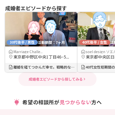
成婚者エピソードから探す
30代後半 / 男性
40代後半 / 女性
活動期間：7ヶ月
活
Marriage Challe...
soel design ソエル
東京都中野区中央1丁目46−5...
東京都中央区日本橋
離婚を経てつかんだ幸せ。戦略的な婚...
40代女性短期間の
成婚者エピソードから探してみる
希望の相談所が
見つからない
方へ