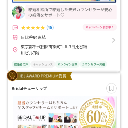
結婚相談所で結婚した夫婦カウンセラーが安心
の婚活をサポート♡
(48)
日比谷駅 直結
東京都千代田区有楽町1-6-3日比谷頴
川ビル7階
成婚者の声
キャッシュレス
オンライン面談
カウンセラー資格
Bridalチューリップ