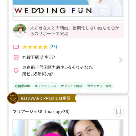
大好きな人との結婚、長期化しない婚活を心か
らのサポートで実現
(23)
九段下駅 徒歩1分
東京都千代田区九段南1-5-6りそな九
段ビル5階KSﾌﾛｱ
成婚者の声
キャッシュレス
オンライン面談
カウンセラー資格
マリアージュ38（mariage38）