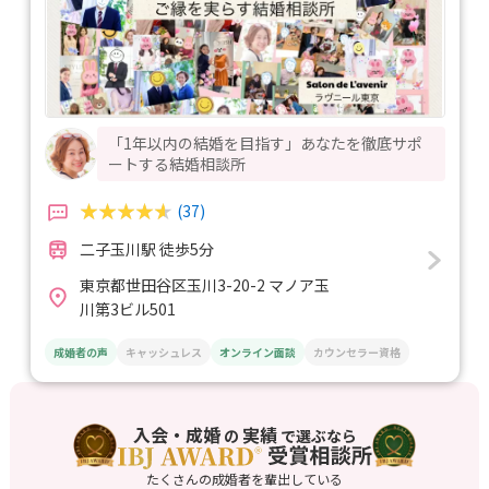
「1年以内の結婚を目指す」あなたを徹底サポ
ートする結婚相談所
(37)
二子玉川駅 徒歩5分
東京都世田谷区玉川3-20-2 マノア玉
川第3ビル501
成婚者の声
キャッシュレス
オンライン面談
カウンセラー資格
入会・成婚
実績
の
で選ぶなら
たくさんの成婚者を輩出している