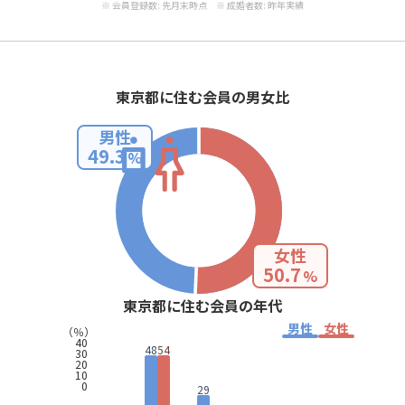
※ 会員登録数: 先月末時点 ※ 成婚者数: 昨年実績
東京都に住む会員の男女比
男性
49.3
%
女性
50.7
%
東京都に住む会員の年代
男性
女性
（％）
40
48
54
30
20
10
0
29