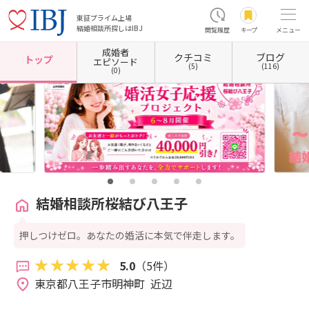
東証プライム上場
結婚相談所探しはIBJ
閲覧履歴
キープ
メニュー
成婚者
クチコミ
ブログ
ホーム
東京都の結婚相談所
東京都八王子市
結婚相談所桜結び八王子
トップ
エピソード
(5)
(116)
(0)
結婚相談所桜結び八王子
押しつけゼロ。あなたの婚活に本気で伴走します。
5.0
（5件）
東京都八王子市明神町  近辺