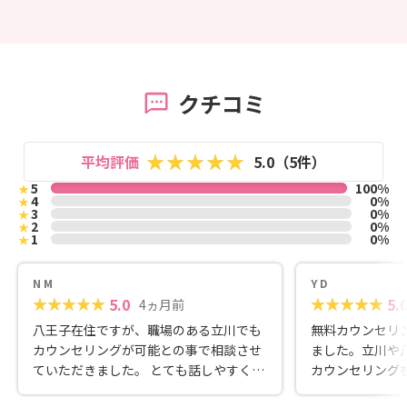
クチコミ
平均評価
5.0（5件）
5
100%
★
4
0%
★
3
0%
★
2
0%
★
1
0%
★
N M
Y D
5.0
5.
4ヵ月前
八王子在住ですが、職場のある立川でも
無料カウンセリ
カウンセリングが可能との事で相談させ
ました。立川や
ていただきました。 とても話しやすく、
カウンセリング
自分の気持ちを素直に話すことが出来ま
山形さんの話や