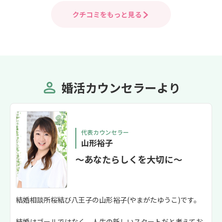
した。 入会する方向で検討いたします。
て入会して良かっ
その際はよろしくお願いいたします。
会後、細かい所
クチコミをもっと見る
また分からない
にお返事も頂け
まう様な事もあ
います。 入会から2ヶ月で10人以上とお
見合いする事が出来ま
っかり交際を進
婚活カウンセラーより
極めて行こうと思います
リングではホー
に入会を勧めら
た。桜結び八王
す！
代表カウンセラー
山形裕子
～あなたらしくを大切に～
結婚相談所桜結び八王子の山形裕子(やまがたゆうこ)です。
結婚はゴールではなく、人生の新しいスタートだと考えてお