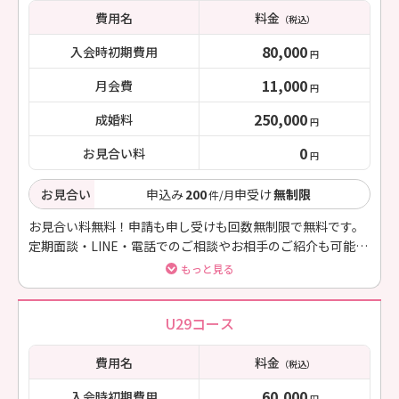
費用名
料金
（税込）
80,000
入会時初期費用
円
11,000
月会費
円
250,000
成婚料
円
0
お見合い料
円
お見合い
申込み
200
申受け
無制限
件/月
お見合い料無料！申請も申し受けも回数無制限で無料です。
定期面談・LINE・電話でのご相談やお相手のご紹介も可能で
す。
もっと見る
U29コース
費用名
料金
（税込）
60,000
入会時初期費用
円