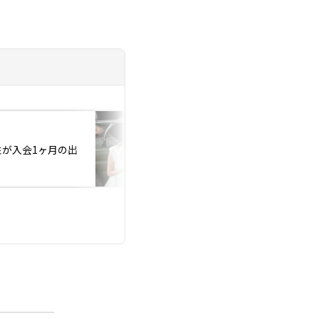
投稿日：2026.07.23
性が入会1ヶ月の出
アラフォー婚活 健