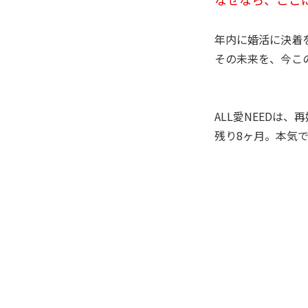
年内に婚活に決着
その未来を、今こ
ALL愛NEEDは
残り8ヶ月。本気