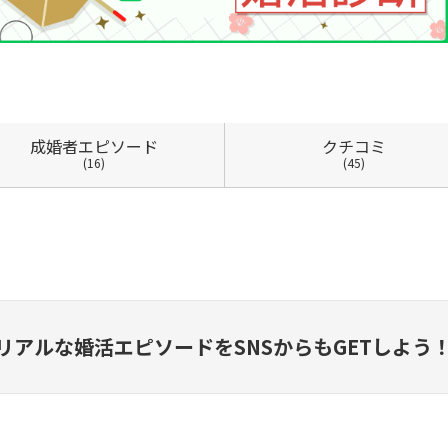
成婚者
エピソード
クチコミ
(16)
(45)
リアルな婚活エピソードを
SNSからもGETしよう