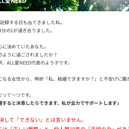
を記録する日も出てきましたね。
も3分の1が過ぎ去りました。
心に決めていたあなた。
のように過ごされましたか？
、ALL愛NEED代表のよう子です。
になる女性から、時折「私、結婚できますか？」と不安げに聞
だって一つです。
婚すると決意したらできます。私が全力でサポートします」
は、決して「できない」とは言いません。
には「正しい戦略」と、仲人歴10年の「手組の力」があ