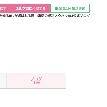
探す
プロに相談する
簡単1分 婚活診断
Jを知る
IBJが選ばれる理由
婚活の成功ノウハウ
IBJ公式ブログ
ブログ
(136)