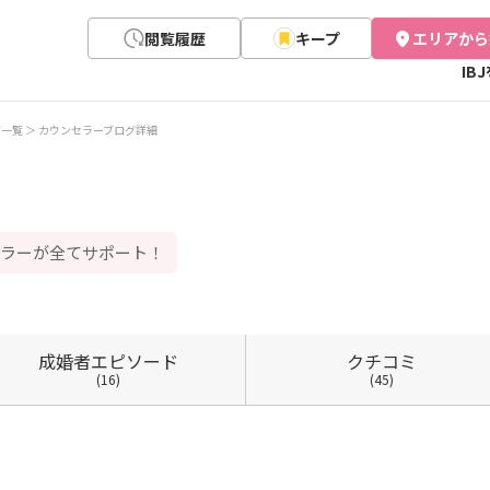
閲覧履歴
キープ
エリアから
IB
グ一覧
カウンセラーブログ詳細
セラーが全てサポート！
成婚者
エピソード
クチコミ
(16)
(45)