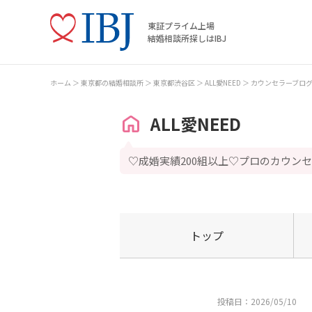
東証プライム上場
結婚相談所探しはIBJ
ホーム
東京都の結婚相談所
東京都渋谷区
ALL愛NEED
カウンセラーブロ
ALL愛NEED
♡成婚実績200組以上♡プロのカウン
トップ
投稿日：2026/05/10