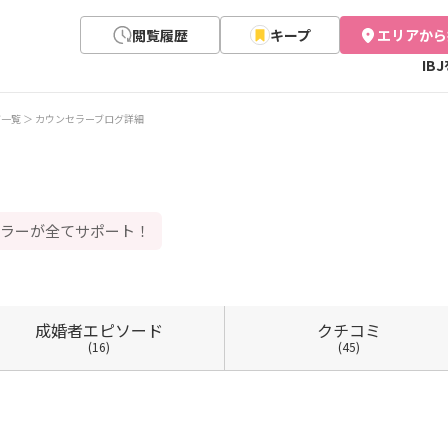
閲覧履歴
キープ
エリアから
IB
グ一覧
カウンセラーブログ詳細
セラーが全てサポート！
成婚者
エピソード
クチコミ
(16)
(45)