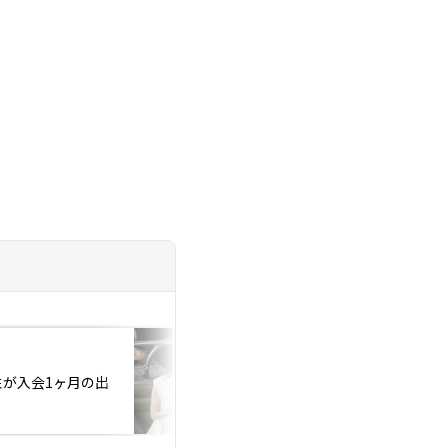
投稿日：2026.07.23
性が入会1ヶ月の出
アラフォー婚活 健