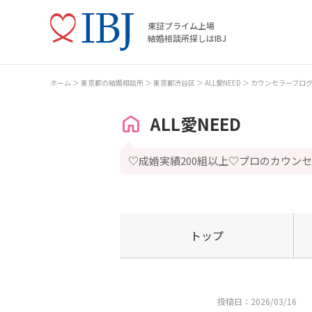
東証プライム上場
結婚相談所探しはIBJ
ホーム
東京都の結婚相談所
東京都渋谷区
ALL愛NEED
カウンセラーブロ
ALL愛NEED
♡成婚実績200組以上♡プロのカウン
トップ
投稿日：2026/03/16