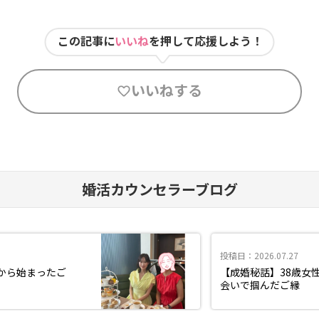
この記事に
いいね
を押して応援しよう！
いいねする
婚活カウンセラーブログ
投稿日：2026.07.27
から始まったご
【成婚秘話】38歳女
会いで掴んだご縁