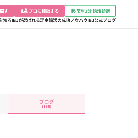
探す
プロに相談する
簡単1分 婚活診断
Jを知る
IBJが選ばれる理由
婚活の成功ノウハウ
IBJ公式ブログ
ブログ
(136)