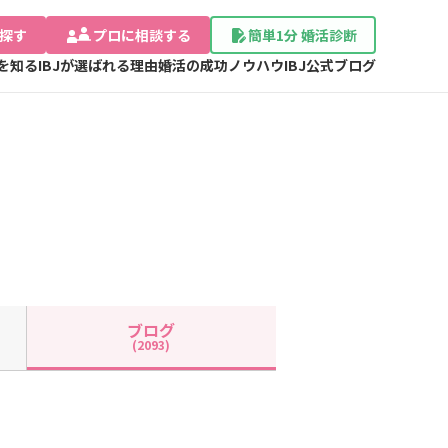
探す
プロに相談する
簡単1分 婚活診断
Jを知る
IBJが選ばれる理由
婚活の成功ノウハウ
IBJ公式ブログ
ブログ
(2093)