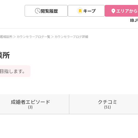
閲覧履歴
キープ
エリアから
IB
婚相談所
カウンセラーブログ一覧
カウンセラーブログ詳細
談所
目指します。
成婚者
エピソード
クチコミ
(3)
(51)