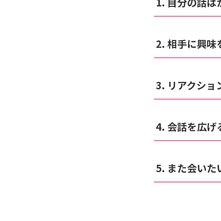
1. 自分の話
2. 相手に興
3. リアクシ
4. 会話を広
5. また会い