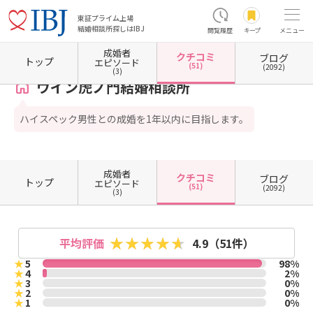
東証プライム上場
結婚相談所探しはIBJ
閲覧履歴
キープ
メニュー
成婚者
クチコミ
ブログ
ホーム
東京都の結婚相談所
東京都港区
東京都港区虎ノ門
ウイン虎ノ門結婚相談所
トップ
エピソード
(51)
(2092)
(3)
ウイン虎ノ門結婚相談所
ハイスペック男性との成婚を1年以内に目指します。
成婚者
クチコミ
ブログ
トップ
エピソード
(51)
(2092)
(3)
平均評価
4.9
（51件）
★
5
98%
★
4
2%
★
3
0%
★
2
0%
★
1
0%