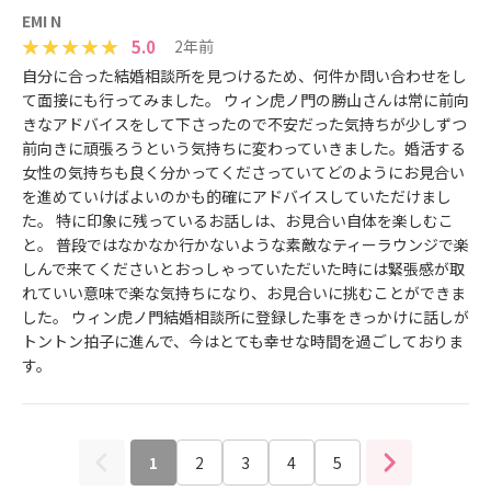
EMI N
5.0
2年前
自分に合った結婚相談所を見つけるため、何件か問い合わせをし
て面接にも行ってみました。 ウィン虎ノ門の勝山さんは常に前向
きなアドバイスをして下さったので不安だった気持ちが少しずつ
前向きに頑張ろうという気持ちに変わっていきました。婚活する
女性の気持ちも良く分かってくださっていてどのようにお見合い
を進めていけばよいのかも的確にアドバイスしていただけまし
た。 特に印象に残っているお話しは、お見合い自体を楽しむこ
と。 普段ではなかなか行かないような素敵なティーラウンジで楽
しんで来てくださいとおっしゃっていただいた時には緊張感が取
れていい意味で楽な気持ちになり、お見合いに挑むことができま
した。 ウィン虎ノ門結婚相談所に登録した事をきっかけに話しが
トントン拍子に進んで、今はとても幸せな時間を過ごしておりま
す。
1
2
3
4
5