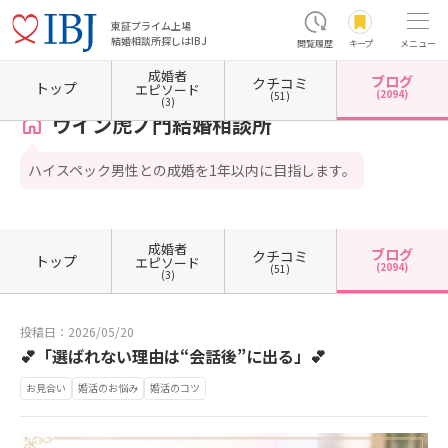
東証プライム上場
結婚相談所探しはIBJ
閲覧履歴
キープ
メニュー
成婚者
ブログ
クチコミ
ホーム
東京都の結婚相談所
東京都港区
東京都港区虎ノ門
ウイン虎ノ門結婚相談所
トップ
エピソード
(2094)
(51)
(3)
ウイン虎ノ門結婚相談所
ハイスペック男性との成婚を1年以内に目指します。
成婚者
ブログ
クチコミ
トップ
エピソード
(2094)
(51)
(3)
投稿日：2026/05/20
💕「選ばれない理由は“会話後”に出る」💕
お見合い
婚活のお悩み
婚活のコツ