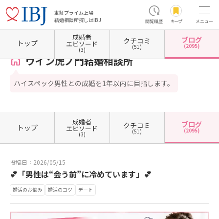
東証プライム上場
結婚相談所探しはIBJ
閲覧履歴
キープ
メニュー
成婚者
ブログ
クチコミ
ホーム
東京都の結婚相談所
東京都港区
東京都港区虎ノ門
ウイン虎ノ門結婚相談所
トップ
エピソード
(2095)
(51)
(3)
ウイン虎ノ門結婚相談所
ハイスペック男性との成婚を1年以内に目指します。
成婚者
ブログ
クチコミ
トップ
エピソード
(2095)
(51)
(3)
投稿日：2026/05/15
💕「男性は“会う前”に冷めています」💕
婚活のお悩み
婚活のコツ
デート