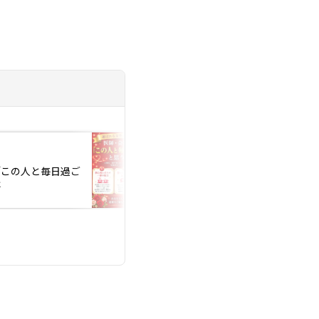
投稿日：2026.08.05
「この人と毎日過ご
医師・会社経営者が
は
と思う女性の習慣