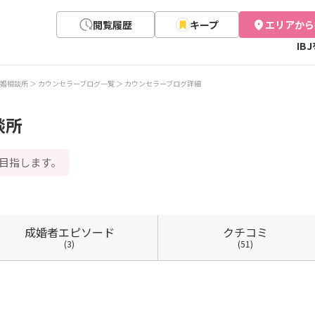
閲覧履歴
キープ
エリアから
IB
婚相談所
カウンセラーブログ一覧
カウンセラーブログ詳細
談所
目指します。
成婚者
エピソード
クチコミ
(3)
(51)