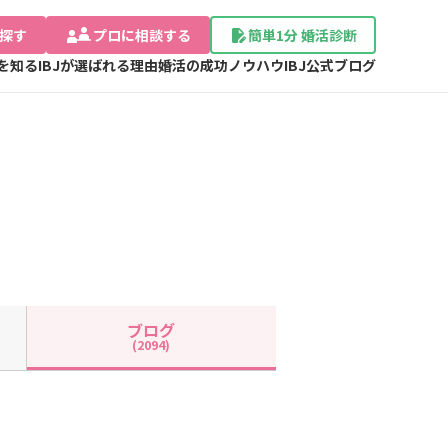
探す
プロに相談する
簡単1分 婚活診断
Jを知る
IBJが選ばれる理由
婚活の成功ノウハウ
IBJ公式ブログ
ブログ
(2094)