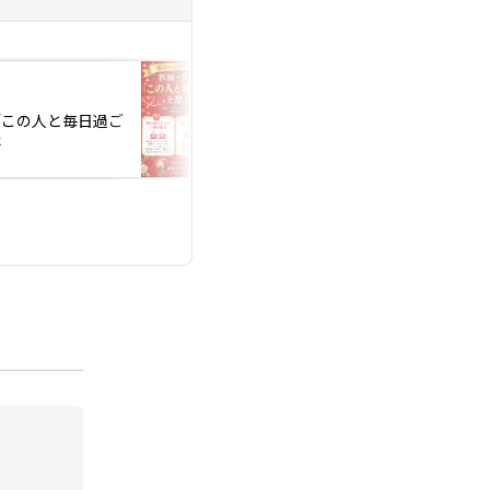
投稿日：2026.08.05
「この人と毎日過ご
医師・会社経営者が
は
と思う女性の習慣