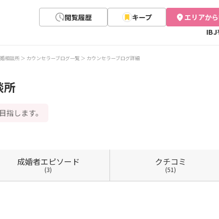
閲覧履歴
キープ
エリアから
IB
婚相談所
カウンセラーブログ一覧
カウンセラーブログ詳細
談所
目指します。
成婚者
エピソード
クチコミ
(3)
(51)