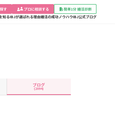
探す
プロに相談する
簡単1分 婚活診断
Jを知る
IBJが選ばれる理由
婚活の成功ノウハウ
IBJ公式ブログ
ブログ
(2094)