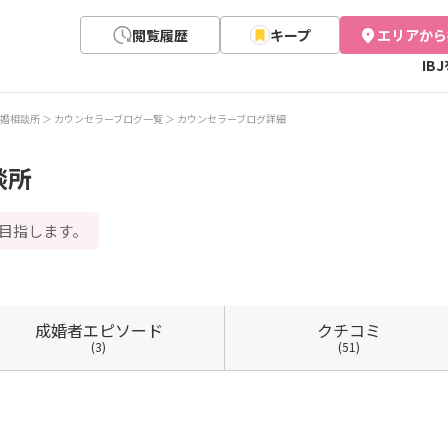
閲覧履歴
キープ
エリアから
IB
婚相談所
カウンセラーブログ一覧
カウンセラーブログ詳細
談所
目指します。
成婚者
エピソード
クチコミ
(3)
(51)