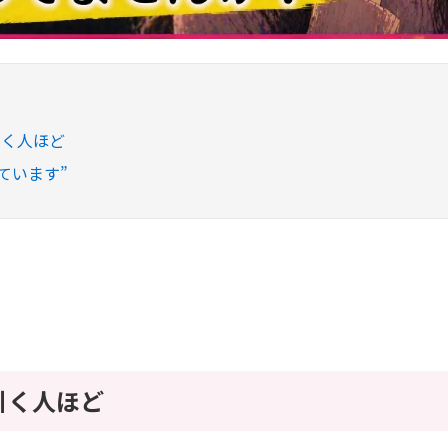
引く人ほど
っています”
引く人ほど