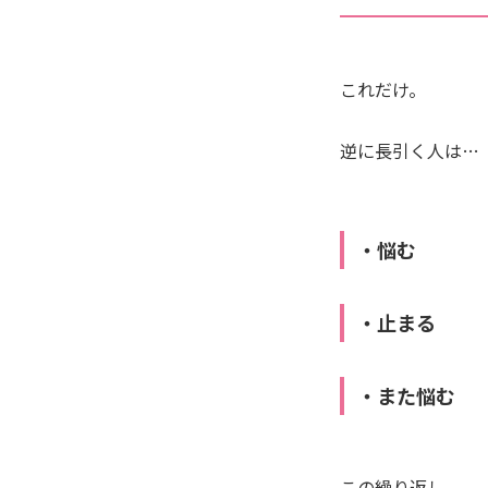
これだけ。
逆に長引く人は…
・悩む
・止まる
・また悩む
この繰り返し。