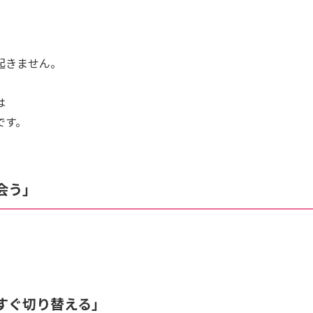
起きません。
は
です。
会う」
らすぐ切り替える」