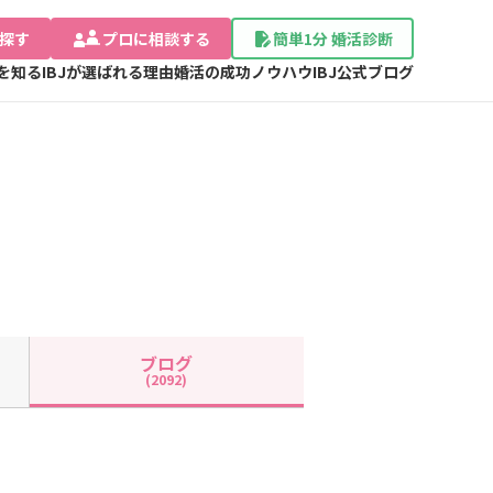
探す
プロに相談する
簡単1分 婚活診断
Jを知る
IBJが選ばれる理由
婚活の成功ノウハウ
IBJ公式ブログ
ブログ
(2092)