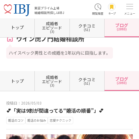
東証プライム上場
結婚相談所探しはIBJ
閲覧履歴
キープ
メニュー
成婚者
ブログ
クチコミ
ホーム
東京都の結婚相談所
東京都港区
東京都港区虎ノ門
ウイン虎ノ門結婚相談所
トップ
エピソード
(2093)
(51)
(3)
ウイン虎ノ門結婚相談所
ハイスペック男性との成婚を1年以内に目指します。
成婚者
ブログ
クチコミ
トップ
エピソード
(2093)
(51)
(3)
投稿日：2026/05/03
💕「実は9割が間違ってる“婚活の順番”」💕
婚活のコツ
婚活のお悩み
恋愛テクニック