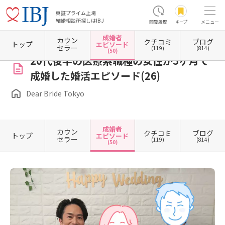
東証プライム上場
結婚相談所探しはIBJ
閲覧履歴
キープ
メニュー
成婚者
カウン
クチコミ
ブログ
ホーム
東京都の結婚相談所
東京都目黒区
Dear Bride Tokyo
成婚者エピソード一覧
トップ
エピソード
セラー
(119)
(814)
(50)
20代後半の医療系職種の女性が5ヶ月で
成婚した婚活エピソード(26)
Dear Bride Tokyo
成婚者
カウン
クチコミ
ブログ
トップ
エピソード
セラー
(119)
(814)
(50)