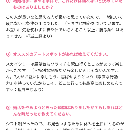
結婚相手に求める条件で、これだけは譲れないと決めていた
ものはありましたか？
この人が良いなと思える人が良いと思っていたので、一緒にいて
疲れないは条件の１つでした。（＊まさに核心をついています。
お互いに気を使わずに自然体でいられること以上に勝る条件はあ
りません：担当三原より）
オススメのデートスポットがあれば教えてください。
スカイツリーは展望台もソラマチも沢山行くところがあって楽し
かったです。（＊特別な場所だから楽しいんじゃないんですよ
ね。2人がお互いに楽しもう、喜ばせようという『素直な行動
力』を持っていたからこそ、どこに行っても最高に楽しめたんで
す✨：担当三原より）
婚活をやめようと思った瞬間はありましたか？もしあればど
んな時だったか教えてください。
シフト制だったので、 お見合いするために休みを土日にとるのが
少し苦労しました。（＊シフト制の会員様も本当にたくさんいま