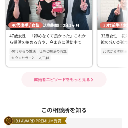
40代後半 / 女性
30代前半 / 
活動期間：2年1ヶ月
47歳女性：「諦めなくて良かった」これか
33歳女性 初
ら婚活を始める方や、今まさに活動中で悩
彼の想いが彼
まれている方にとって、大きな希望になる
婚物語
40代からの婚活
仕事と婚活の両立
30代からの婚活
はず
カウンセラーと二人三脚
成婚者エピソードをもっと見る
この相談所を知る