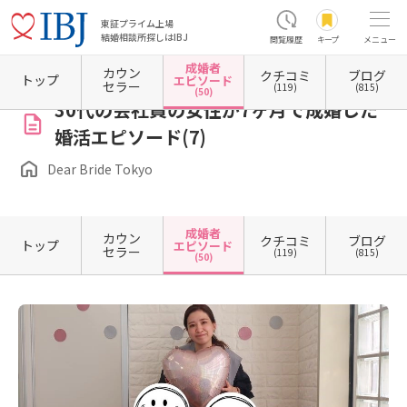
東証プライム上場
結婚相談所探しはIBJ
閲覧履歴
キープ
メニュー
成婚者
カウン
クチコミ
ブログ
ホーム
東京都の結婚相談所
東京都目黒区
Dear Bride Tokyo
成婚者エピソード一覧
トップ
エピソード
セラー
(119)
(815)
(50)
30代の会社員の女性が7ヶ月で成婚した
婚活エピソード(7)
Dear Bride Tokyo
成婚者
カウン
クチコミ
ブログ
トップ
エピソード
セラー
(119)
(815)
(50)