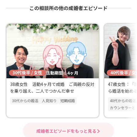
この相談所の他の成婚者エピソード
30代後半 / 女性
40代後半 / 
活動期間：4ヶ月
38歳女性 活動4ヶ月で成婚 ご両親の反対
47歳女性：「
を乗り越え、二人でつかんだ幸せ
ら婚活を始め
まれている方
30代からの婚活
人見知り
短期成婚
40代からの婚活
はず
カウンセラーと
成婚者エピソードをもっと見る