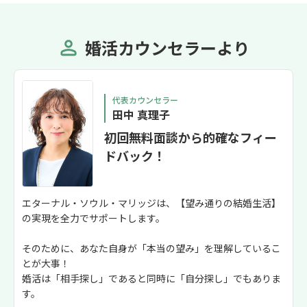
点からアドバイスして下さるのでカウン
が、お話しする
セリングが終わる頃には自然と心が整理
さんが「私の中
され軽くなります。 お陰様で以前より自
じてくださって
婚活カウンセラーより
分の事を過小評価せず軽やかに楽しく行
のおかげか、話
動出来るようになりまし、人間関係での
持ちが前向きに
悩みも軽く捉えることが出来ています。
戻していく自分
代表カウンセラー
本当にありがとうございます。 温かいお
ンを重ねる中で
田中 真理子
人柄と誠実な対応に、心から信頼できる
かった本音や、
カウンセラーさんです。 これからもよろ
いました。そう
初回無料面談から的確なフィー
しくお願いします。
ていくうちに、
ドバック！
ありたいか」が
っきりと見えてき
では、以前より
エターナル・ソウル・マリッジは、【望み通りの結婚生活】
になり、人と関
の実現を全力でサポートします。
や抵抗感も和ら
ションへのハー
そのために、あなた自身が「本当の望み」を理解しているこ
日々実感してい
とが大事！
わず田中さんに
婚活は「相手探し」であると同時に「自分探し」でもありま
ます。引き続き
す。
たします。