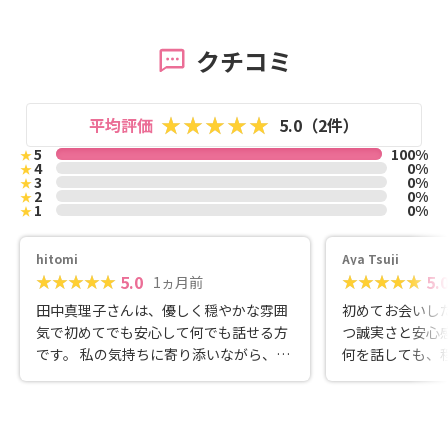
クチコミ
平均評価
5.0（2件）
5
100%
★
4
0%
★
3
0%
★
2
0%
★
1
0%
★
hitomi
Aya Tsuji
5.0
5.
1ヵ月前
田中真理子さんは、優しく穏やかな雰囲
初めてお会いし
気で初めてでも安心して何でも話せる方
つ誠実さと安心
です。 私の気持ちに寄り添いながら、焦
何を話しても、
らせることなく丁寧に耳を傾けてくださ
と、そしてジャ
るので、「ちゃんと理解してもらえてい
けてくださるの
る」という安心感があります。 どんなこ
で相談することができ
とでも否定せずに受け止めて多角的な視
度もカウンセリ