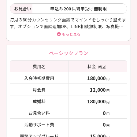
お見合い
申込み
200
申受け
無制限
件/月
毎月の60分カウンセリング面談でマインドをしっかり整えま
す。オプションで面談追加OK。LINE相談無制限、写真撮影
同行＆プロフィール添削無料
もっと見る
ベーシックプラン
費用名
料金
（税込）
180,000
入会時初期費用
円
12,000
月会費
円
180,000
成婚料
円
0
お見合い料
円
0
活動サポート費
円
15,000
面談アップグレード
円