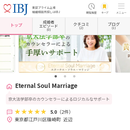
東証プライム上場
結婚相談所探しはIBJ
閲覧履歴
キープ
メニュー
成婚者
クチコミ
ブログ
ホーム
東京都の結婚相談所
東京都江戸川区
Eternal Soul Marriage
トップ
エピソード
(2)
(1)
(0)
Eternal Soul Marriage
京大法学部卒のカウンセラーによるロジカルなサポート
5.0
（2件）
東京都江戸川区篠崎町  近辺