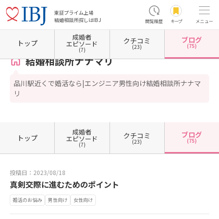
東証プライム上場
結婚相談所探しはIBJ
閲覧履歴
キープ
メニュー
成婚者
ブログ
クチコミ
ホーム
東京都の結婚相談所
東京都港区
結婚相談所ナナマリ
カウンセラーブログ一覧
トップ
エピソード
(75)
(23)
(7)
結婚相談所ナナマリ
品川駅近くで婚活なら|エンジニア男性向け結婚相談所ナナマ
リ
成婚者
ブログ
クチコミ
トップ
エピソード
(75)
(23)
(7)
投稿日：2023/08/18
真剣交際に進むためのポイント
婚活のお悩み
男性向け
女性向け