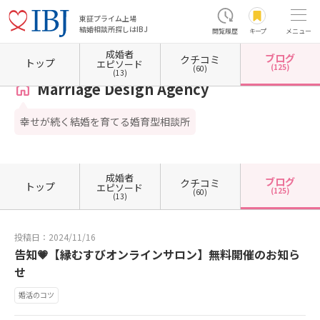
東証プライム上場
結婚相談所探しはIBJ
閲覧履歴
キープ
メニュー
成婚者
ブログ
クチコミ
ホーム
東京都の結婚相談所
東京都武蔵野市
Marriage Design Agency
カウンセラーブ
トップ
エピソード
(125)
(60)
(13)
Marriage Design Agency
幸せが続く結婚を育てる婚育型相談所
成婚者
ブログ
クチコミ
トップ
エピソード
(125)
(60)
(13)
投稿日：2024/11/16
告知💗【縁むすびオンラインサロン】無料開催のお知ら
せ
婚活のコツ