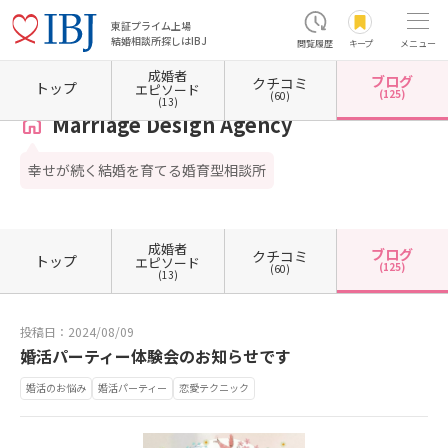
東証プライム上場
結婚相談所探しはIBJ
閲覧履歴
キープ
メニュー
成婚者
ブログ
クチコミ
ホーム
東京都の結婚相談所
東京都武蔵野市
Marriage Design Agency
カウンセラーブ
トップ
エピソード
(125)
(60)
(13)
Marriage Design Agency
幸せが続く結婚を育てる婚育型相談所
成婚者
ブログ
クチコミ
トップ
エピソード
(125)
(60)
(13)
投稿日：2024/08/09
婚活パーティー体験会のお知らせです
婚活のお悩み
婚活パーティー
恋愛テクニック