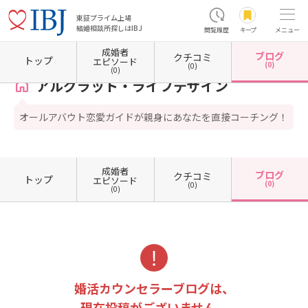
東証プライム上場
結婚相談所探しはIBJ
閲覧履歴
キープ
メニュー
成婚者
ブログ
クチコミ
ホーム
東京都の結婚相談所
東京都目黒区
アルグラット・ライフデザイン
カウンセラ
トップ
エピソード
(0)
(0)
(0)
アルグラット・ライフデザイン
オールアバウト恋愛ガイドが親身にあなたを直接コーチング！
成婚者
ブログ
クチコミ
トップ
エピソード
(0)
(0)
(0)
婚活カウンセラーブログは、
現在投稿がございません。