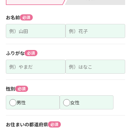
お名前
必須
ふりがな
必須
性別
必須
男性
女性
お住まいの都道府県
必須