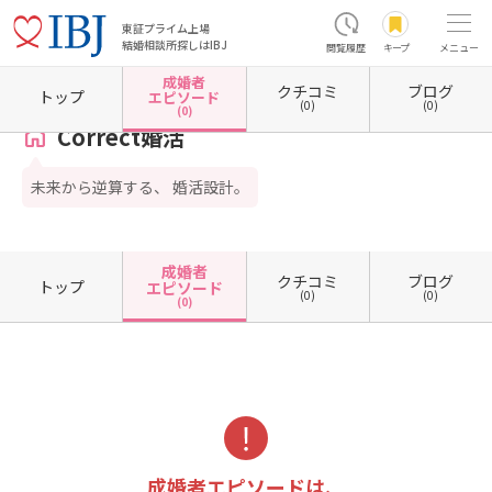
東証プライム上場
結婚相談所探しはIBJ
閲覧履歴
キープ
メニュー
成婚者
クチコミ
ブログ
ホーム
東京都の結婚相談所
東京都目黒区
Correct婚活
成婚者エピソード一覧
トップ
エピソード
(0)
(0)
(0)
Correct婚活
未来から逆算する、 婚活設計。
成婚者
クチコミ
ブログ
トップ
エピソード
(0)
(0)
(0)
成婚者エピソードは、