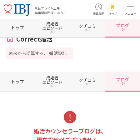
東証プライム上場
結婚相談所探しはIBJ
閲覧履歴
キープ
メニュー
成婚者
ブログ
クチコミ
ホーム
東京都の結婚相談所
東京都目黒区
Correct婚活
カウンセラーブログ一覧
トップ
エピソード
(0)
(0)
(0)
Correct婚活
未来から逆算する、 婚活設計。
成婚者
ブログ
クチコミ
トップ
エピソード
(0)
(0)
(0)
婚活カウンセラーブログは、
現在投稿がございません。