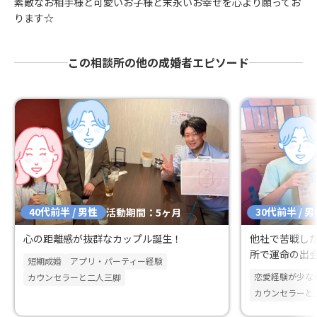
素敵なお相手様と可愛いお子様と末永いお幸せを心より願ってお
ります☆
この相談所の他の成婚者エピソード
40代前半 / 男性
30代前半 / 
活動期間：5ヶ月
心の距離感が抜群なカップル誕生！
他社で苦戦した
所で運命の出
短期成婚
アプリ・パーティー経験
み取った理想
恋愛経験が少な
カウンセラーと二人三脚
カウンセラーと