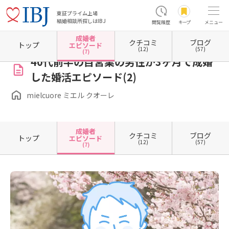
東証プライム上場
結婚相談所探しはIBJ
閲覧履歴
キープ
メニュー
成婚者
クチコミ
ブログ
ホーム
栃木県の結婚相談所
栃木県小山市
mielcuore ミエル クオーレ
成婚者エピソー
トップ
エピソード
(12)
(57)
(7)
40代前半の自営業の男性が3ヶ月で成婚
した婚活エピソード(2)
mielcuore ミエル クオーレ
成婚者
クチコミ
ブログ
トップ
エピソード
(12)
(57)
(7)