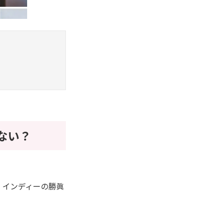
ない？
 インディーの勝眞