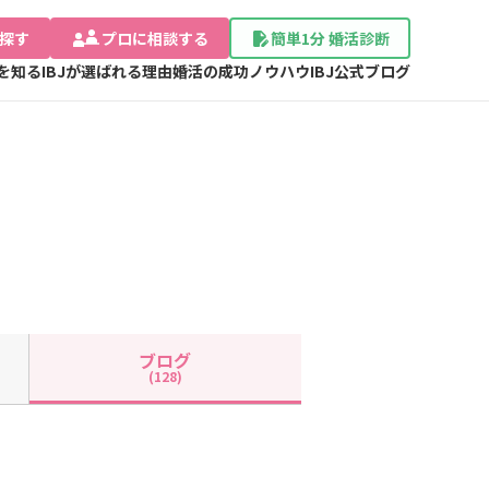
探す
プロに相談する
簡単1分 婚活診断
Jを知る
IBJが選ばれる理由
婚活の成功ノウハウ
IBJ公式ブログ
ブログ
(128)