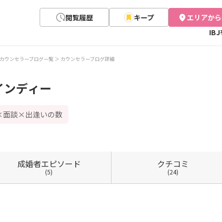
閲覧履歴
キープ
エリアから
IB
カウンセラーブログ一覧
カウンセラーブログ詳細
インディー
×面談×出逢いの数
成婚者
エピソード
クチコミ
(5)
(24)