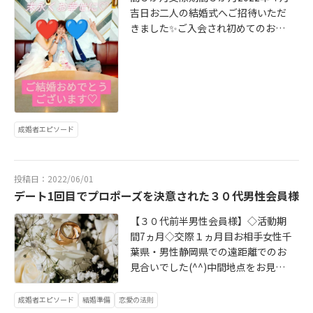
吉日お二人の結婚式へご招待いただ
きました✨ご入会され初めてのお見
合いで晴れてご成婚退会された男性
会員様です♡初めてお会いしたのは2
021年の夏。笑顔が素敵で物腰の柔
らかい和やかな雰囲気をお持ちの方
だと思いました。会『どれだけ時間
が掛かるか分かりませんが頑張りた
成婚者エピソード
いと思います！』とご入会下さった
あの晴れやかな笑顔は一生忘れませ
ん(^^)あの時私たちは、まさかその
投稿日：2022/06/01
後すぐに運命の女性にお会いするこ
デート1回目でプロポーズを決意された３０代男性会員様
とになるとは想像もしていませんで
した。初めてのお申し込み、その後
【３０代前半男性会員様】◇活動期
お見合いが成立した際は一緒で大い
間7ヵ月◇交際１ヵ月目お相手女性千
に喜びました♡そしていざお見合い
葉県・男性静岡県での遠距離でのお
をされた後、会員様からお相手女性
見合いでした(^^)中間地点をお見合
様へのとても情熱的なご報告を頂き
い場所にしようということで都内で
ました(*''ω''*)お相手女性も交際希
のお見合い。最初はどうなる事かと
成婚者エピソード
結婚準備
恋愛の法則
望のお知らせを下さり晴れて交際ス