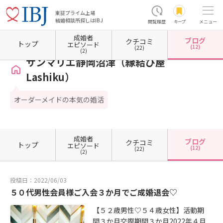
東証プライム上場
結婚相談所探しはIBJ
閲覧履歴
キープ
メニュー
成婚者
ブログ
クチコミ
ホーム
静岡県の結婚相談所
静岡県沼津市
サンマリエ静岡沼津（縁結び屋Lashiku）
トップ
エピソード
(12)
(22)
(2)
サンマリエ静岡沼津（縁結び屋
Lashiku）
オーダーメイドの本気の婚活
成婚者
ブログ
クチコミ
トップ
エピソード
(12)
(22)
(2)
投稿日：2022/06/03
５０代男性会員様ご入会３か月でご成婚退会♡
【５２歳男性♡５４歳女性】活動期
間３か月交際期間３か月2022年４月