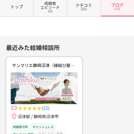
ます(*´ω｀*)お二人にとって一生の
成婚者
ブログ
クチコミ
トップ
エピソード
思い出となるプロポーズになります
(12)
(22)
(2)
よう心から応援しております♡
最近みた結婚相談所
サンマリエ静岡沼津（縁結び屋Lashiku）
(22)
沼津駅 / 静岡県沼津市
成婚者の声
キャッシュレス