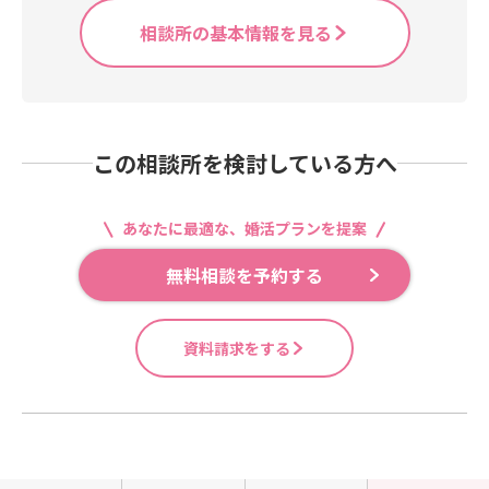
腺崩壊でございます！！(つд⊂)ｴｰﾝ
ること。そしてこのような出会いは
✨周りの方に温かく見守られ幸せそ
相談所の基本情報を見る
遅すぎず早すぎず必ず必要なタイミ
うに見つめ合うお2人は光を放つほど
ングで訪れます。この出会いを大切
キラキラと輝いて見えました。お2人
にしていきましょうね。とお話させ
の大切な人生の門出を見届けさせて
て頂きました(^^)そして現在進行形
頂けたことを心より嬉しく、そして
で男性会員様と私はプロポーズに向
感謝しております。末永ー－－－－
この相談所を検討している方へ
けサプライズを練りに練っていると
－－っく！！お幸せにヾ(≧▽≦)ﾉ
ころです☆このような素敵なご縁に
恵まれたのも男性会員様が諦めずし
あなたに最適な、婚活プランを提案
っかりと向き合ってこられた結果だ
と私は思っています。また作戦会議
無料相談を予約する
中に会『そうしたら僕プロポーズ成
功したら退会ってことですよ
ね！？』私「そうですよ(笑)」会
資料請求をする
『そっかぁ、なんだか寂しいな…』
(´；ω；`)ｳｩｩ✨なんと嬉しいお言
葉…仲人冥利に尽きます！！！最後
までしっかりサポートさせて頂くの
は勿論！ご卒業後もお困りのことが
あれば是非お話頂きたいと思ってい