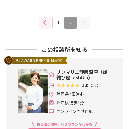
思いましたが、お見合い後のご報告
タート☆常に真っ直ぐにお相手様へ
を見てびっくりΣ(ﾟДﾟ)彼の今までに
お気持ちをお伝えし続け、大切にさ
ない熱量の振り返りにこちらまでに
れ続けた会員様だからこそお相手女
やけてしまうほどでした（´∀｀*）ｳ
性もしっかりとそのお気持ちを受け
1
2
ﾌﾌ今までお見合いの度に上手くいか
止めてくれたのだと私は思います。
なかったり、大変な思いをされてき
その後しっかりとデートやご連絡を
た男性会員様ですが、今回のお相手
重ねながら愛情を育まれなんと！入
様とお会いした際には理想の結婚式
会3か月でご成婚退会の運びとなりま
この相談所を知る
についてまでお話が出、そしてそれ
した♡結婚式にご招待頂いた時は天
を叶えてあげたいとまでお話しくだ
にも昇るような気持でした(˘ω˘)とて
さいました(≧◇≦)意気投合したお
も温かみのある素敵なお式に終始涙
二人の勢いは止まりません！！1回目
サンマリエ静岡沼津（縁
が止まらない私(笑)そんな時会員様
のデートでは既にお互いに結婚の意
結び屋Lashiku）
がそばに来て下さり、会『入会時は
思があるかとのお話になり、すぐに
5.0
（22）
もし結婚が決まらなかったとしても
真剣交際(*´ω`*)色々なご不安が後
髙橋さんとバカ話して楽しく過ごせ
静岡県 / 沼津市
に出ないよう会えない時間も連絡を
たらいいか！と思ってました！』私
しっかり取り合いお話を重ねられて
沼津駅 徒歩4分
「(笑)そのように言って頂けてとて
きました。『こんなにすんなり行く
も嬉しいです(*´ω`*)会『こうして
オンライン面談対応
のは逆に大丈夫かな？』と会員様が
彼女に出会えて本当に幸せです。あ
仰られたので、ここに来るまでに沢
りがとうございました。』はい！涙
相談所の特徴、料金プランがわかる
山の要素が重なって今の出会いがあ