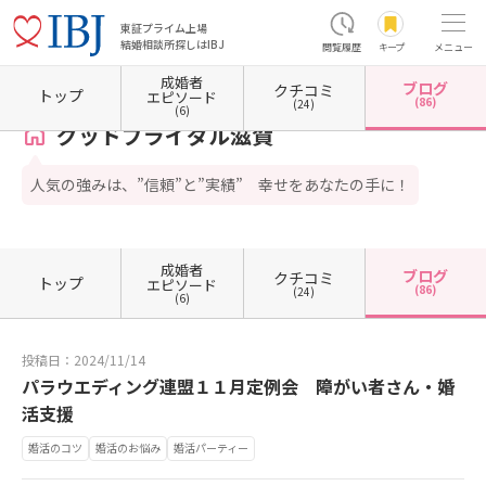
東証プライム上場
結婚相談所探しはIBJ
閲覧履歴
キープ
メニュー
成婚者
ブログ
クチコミ
ホーム
滋賀県の結婚相談所
滋賀県東近江市
グッドブライダル滋賀
カウンセラーブロ
トップ
エピソード
(86)
(24)
(6)
グッドブライダル滋賀
人気の強みは、”信頼”と”実績” 幸せをあなたの手に！
成婚者
ブログ
クチコミ
トップ
エピソード
(86)
(24)
(6)
投稿日：2024/11/14
パラウエディング連盟１１月定例会 障がい者さん・婚
活支援
婚活のコツ
婚活のお悩み
婚活パーティー