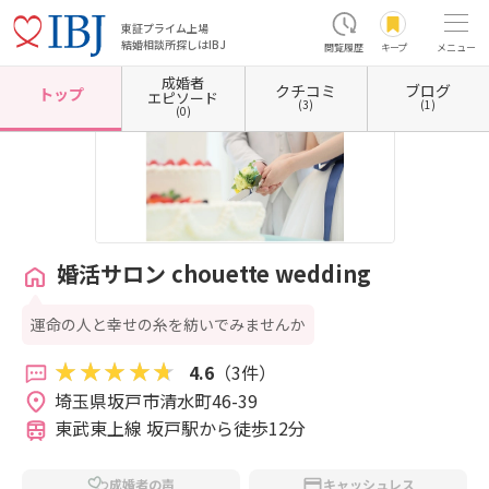
東証プライム上場
結婚相談所探しはIBJ
閲覧履歴
キープ
メニュー
成婚者
クチコミ
ブログ
ホーム
埼玉県の結婚相談所
埼玉県坂戸市
婚活サロン chouette wedding
トップ
エピソード
(3)
(1)
(0)
婚活サロン chouette wedding
運命の人と幸せの糸を紡いでみませんか
4.6
（3件）
埼玉県坂戸市清水町46-39 
東武東上線 坂戸駅から徒歩12分
成婚者の声
キャッシュレス