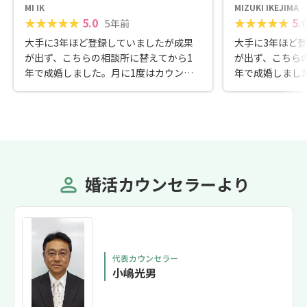
MI IK
MIZUKI IKEJIMA
5.0
5.
5年前
大手に3年ほど登録していましたが成果
大手に3年ほど
が出ず、こちらの相談所に替えてから1
が出ず、こちら
年で成婚しました。月に1度はカウンセ
年で成婚しまし
ラーさんとの面談があり、それ以外に電
ラーさんとの面
話でもしっかり話を聞いてくれます。親
話でもしっかり
身に相談にのってくれるので、積極的に
身に相談にのっ
行動するのが苦手な私にはアットホーム
行動するのが苦
なこの相談所の雰囲気がピッタリでし
なこの相談所の
た。 最後まで伴走、ありがとうございま
た。 最後まで
した。
した。
婚活カウンセラーより
代表カウンセラー
小嶋光男