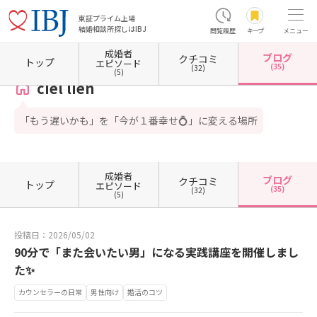
東証プライム上場
結婚相談所探しはIBJ
閲覧履歴
キープ
メニュー
成婚者
ブログ
クチコミ
ホーム
埼玉県の結婚相談所
埼玉県草加市
ciel lien
カウンセラーブログ一覧
カウン
トップ
エピソード
(35)
(32)
(5)
ciel lien
「もう遅いかも」を「今が１番幸せ💍」に変える場所
成婚者
ブログ
クチコミ
トップ
エピソード
(35)
(32)
(5)
投稿日：2026/05/02
90分で「また会いたい男」になる実践講座を開催しまし
た✨
カウンセラーの日常
男性向け
婚活のコツ