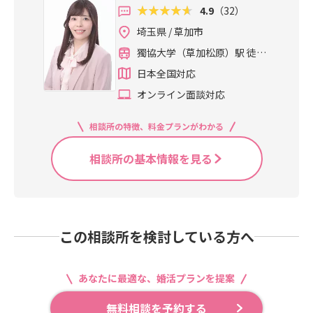
4.9
（32）
埼玉県 / 草加市
獨協大学（草加松原）駅 徒歩
4分
日本全国対応
オンライン面談対応
相談所の特徴、料金プランがわかる
相談所の基本情報を見る
この相談所を検討している方へ
あなたに最適な、婚活プランを提案
無料相談を予約する