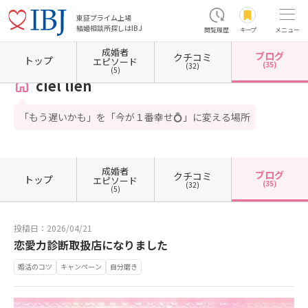
東証プライム上場
結婚相談所探しはIBJ
閲覧履歴
キープ
メニュー
成婚者
ブログ
クチコミ
ホーム
埼玉県の結婚相談所
埼玉県草加市
ciel lien
カウンセラーブログ一覧
カウン
トップ
エピソード
(35)
(32)
(5)
ciel lien
「もう遅いかも」を「今が１番幸せ💍」に変える場所
成婚者
ブログ
クチコミ
トップ
エピソード
(35)
(32)
(5)
投稿日：2026/04/21
恋愛力診断取扱店になりました
婚活のコツ
キャンペーン
自分磨き