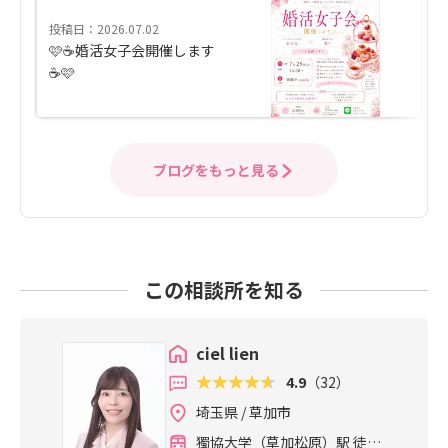
投稿日：2026.07.02
🩷☕️婚活女子会開催します
☕️🩷
ブログをもっと見る
この相談所を知る
ciel lien
4.9
（32）
埼玉県 / 草加市
獨協大学（草加松原）駅 徒歩