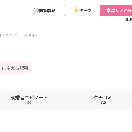
閲覧履歴
キープ
エリアから
IB
覧
カウンセラーブログ詳細
」に変える場所
成婚者
エピソード
クチコミ
(5)
(32)