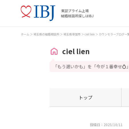
東証プライム上場
結婚相談所探しはIBJ
ホーム
埼玉県の結婚相談所
埼玉県草加市
ciel lien
カウンセラーブログ一
ciel lien
「もう遅いかも」を「今が１番幸せ💍
トップ
投稿日：2025/10/11