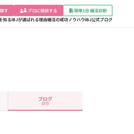
探す
プロに相談する
簡単1分 婚活診断
Jを知る
IBJが選ばれる理由
婚活の成功ノウハウ
IBJ公式ブログ
ブログ
(37)