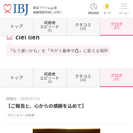
東証プライム上場
結婚相談所探しはIBJ
閲覧履歴
キープ
メニュー
成婚者
ブログ
クチコミ
ホーム
埼玉県の結婚相談所
埼玉県草加市
ciel lien
カウンセラーブログ一覧
カウン
トップ
エピソード
(37)
(32)
(5)
ciel lien
「もう遅いかも」を「今が１番幸せ💍」に変える場所
成婚者
ブログ
クチコミ
トップ
エピソード
(37)
(32)
(5)
投稿日：2025/07/12
【ご報告と、心からの感謝を込めて】
カウンセラーの日常