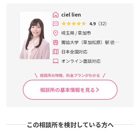
ciel lien
4.9
（32）
埼玉県 / 草加市
獨協大学（草加松原）駅 徒歩
4分
日本全国対応
オンライン面談対応
相談所の特徴、料金プランがわかる
相談所の基本情報を見る
この相談所を検討している方へ