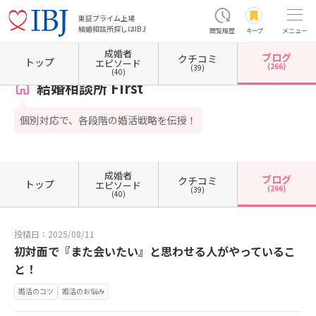
東証プライム上場
結婚相談所探しはIBJ
閲覧履歴
キープ
メニュー
成婚者
ブログ
クチコミ
ホーム
大阪府の結婚相談所
大阪府大阪市
大阪府大阪市中央区
結婚相談所 First
カ
トップ
エピソード
(266)
(39)
(40)
結婚相談所 First
個別対応で、各段階の婚活戦略を伝授！
成婚者
ブログ
クチコミ
トップ
エピソード
(266)
(39)
(40)
投稿日：2025/08/11
初対面で『また会いたい』と思わせる人がやっているこ
と！
婚活のコツ
婚活のお悩み