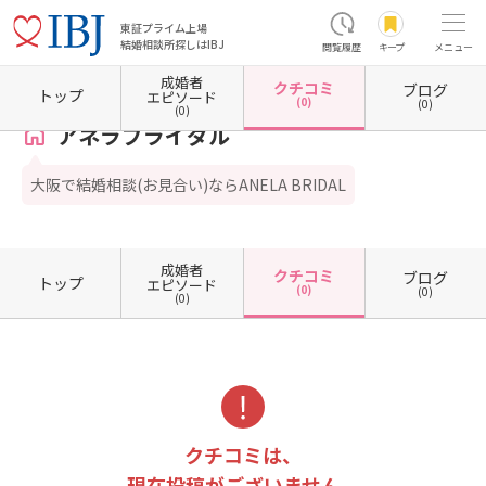
東証プライム上場
結婚相談所探しはIBJ
閲覧履歴
キープ
メニュー
成婚者
クチコミ
ブログ
ホーム
大阪府の結婚相談所
大阪府大阪市
大阪府大阪市平野区
アネラブライダル
トップ
エピソード
(0)
(0)
(0)
アネラブライダル
大阪で結婚相談(お見合い)ならANELA BRIDAL
成婚者
クチコミ
ブログ
トップ
エピソード
(0)
(0)
(0)
クチコミは、
現在投稿がございません。