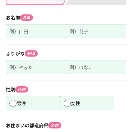
お名前
必須
ふりがな
必須
性別
必須
男性
女性
お住まいの都道府県
必須