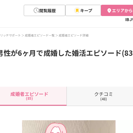
閲覧履歴
キープ
エリアから
IB
リッヂサポート
成婚者エピソード一覧
成婚者エピソード詳細
男性が6ヶ月で成婚した婚活エピソード(83
クチコミ
成婚者
エピソード
(85)
(48)