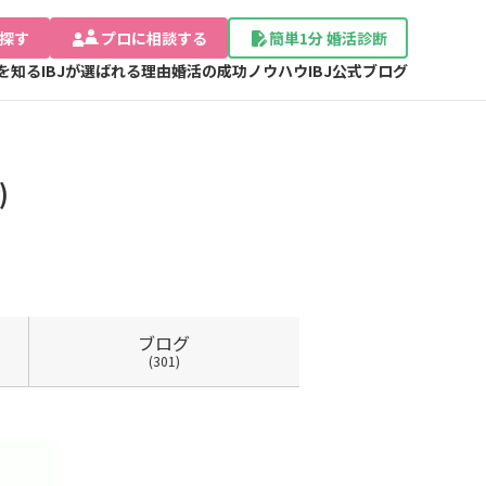
探す
プロに相談する
簡単1分 婚活診断
Jを知る
IBJが選ばれる理由
婚活の成功ノウハウ
IBJ公式ブログ
)
ブログ
(301)