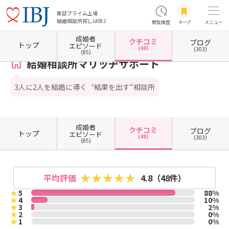
東証プライム上場
結婚相談所探しはIBJ
閲覧履歴
キープ
メニュー
成婚者
クチコミ
ブログ
ホーム
大阪府の結婚相談所
大阪府大阪市
大阪府大阪市北区
結婚相談所マリッヂサポ
トップ
エピソード
(48)
(303)
(85)
結婚相談所マリッヂサポート
3人に2人を結婚に導く〝結果を出す“相談所
成婚者
クチコミ
ブログ
トップ
エピソード
(48)
(303)
(85)
平均評価
4.8
（48件）
★
5
88%
★
4
10%
★
3
2%
★
2
0%
★
1
0%