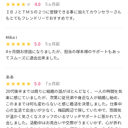
4.0
5ヵ月前
ＩＢＪとＴＭＳの２つに登録できる事に加えてカウンセラーさん
もとてもフレンドリーでおすすめです。
Mika i
5.0
5ヵ月前
4ヶ月間お世話になりましたが、担当の塚本様のサポートもあっ
てスムーズに退会出来ました。
ああ
5.0
7ヵ月前
20代後半までは周りに結婚の話がほとんどなく、一人の時間を気
楽に感じていましたが、次第に従兄弟や身近な人が結婚し始め、
このままでは何も変わらないと感じ婚活を決意しました。仕事中
心の生活で出会いが少なく、梅田周辺で探していた中で、雰囲気
が温かく気さくなスタッフのいるマリッヂサポートに惹かれて入
会しました。活動中はお見合いや交際がうまくいかず、心が折れ