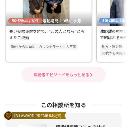
50代後半 / 女性
50代前半 / 
活動期間：9年11ヶ月
長い交際期間を経て、“この人となら”と思
遠距離の壁を
えたご成婚
で結ばれる未
50代からの婚活
カウンセラーと二人三脚
地方・遠距離
50代からの婚活
成婚者エピソードをもっと見る
この相談所を知る
結婚相談所マリッヂサポ