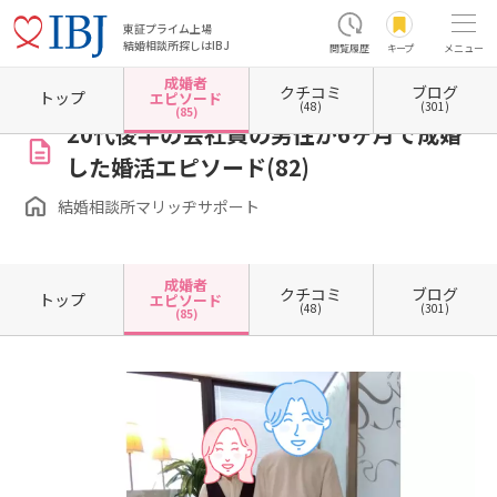
東証プライム上場
結婚相談所探しはIBJ
閲覧履歴
キープ
メニュー
成婚者
クチコミ
ブログ
ホーム
大阪府の結婚相談所
大阪府大阪市
大阪府大阪市北区
結婚相談所マリッヂサポ
トップ
エピソード
(48)
(301)
(85)
20代後半の会社員の男性が6ヶ月で成婚
した婚活エピソード(82)
結婚相談所マリッヂサポート
成婚者
クチコミ
ブログ
トップ
エピソード
(48)
(301)
(85)