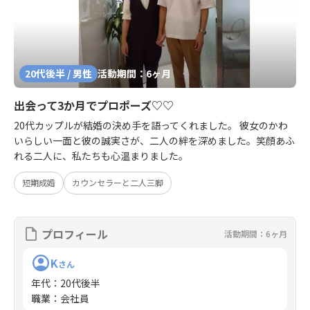
20代後半 / 男性
活動期間：6ヶ月
出会って3か月でプロポーズ♡♡
20代カップルが結婚の決め手を語ってくれました。 彼女のかわ
いらしい一面と彼の誠実さが、二人の絆を深めました。笑顔あふ
れる二人に、私たちも心温まりました。
短期成婚
カウンセラーと二人三脚
プロフィール
活動期間：6ヶ月
K
さん
年代
：
20代後半
職業
：
会社員