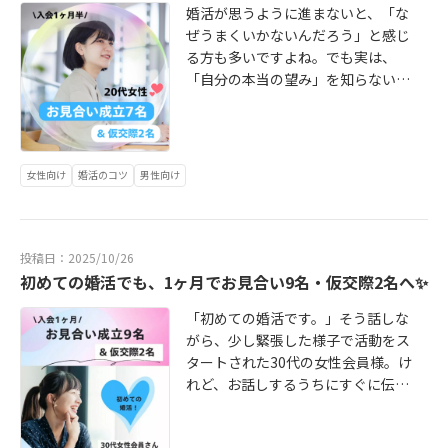
育てていくものだからです。ラバリ
を急かすことなく、いつも思いやり
婚活が思うように進まないと、「な
ッジでは、婚活をスタートする前に
を持って、丁寧に向き合ってくださ
ぜうまくいかないんだろう」と感じ
『自己理解ワーク』を通して、・ど
ったそうです。一つひとつの優しさ
る方も多いですよね。でも実は、
んな関係性を心地よいと感じるの
や思いやり、彼の姿勢が少しずつ
「自分の本当の望み」を知らないま
か・どんな愛の形を望んでいるの
「信頼貯金」として積み重なり、気
ま頑張っていることが原因かもしれ
か・自分らしさがどこにあるのか
づけば、私の予想よりもずっと早く
ません。私が学んでいる心理学で
などを一緒に言語化しています。そ
彼女の中で「この人となら」という
は、人が幸せを感じるのは「自分の
の軸がプロフィールに反映され、ご
気持ちが育っていきました。彼女は
欲求が満たされているとき」だと考
縁が自然と広がっていきました。活
女性向け
婚活のコツ
男性向け
ついに、彼がずっと優しく誠実に待
えます。つまり、自分がどんな愛の
動が始まってからも、「受け身は
ってくれていたからこそ、感謝の気
形を望み、どんな関係性に心が満た
損！ただし無理のない範囲で一歩だ
持ちも込めて「私、自分から気持ち
されるのかを知ることが、理想のパ
け」とお伝えすると、彼女はその一
を伝えたいです」とお話してくださ
ートナーと出会うための第一歩なの
投稿日：2025/10/26
歩を丁寧に実行されました。・お見
いました！とても素敵💓“選ばれ
です。ラバリッジでは、マッチング
初めての婚活でも、1ヶ月でお見合い9名・仮交際2名へ✨
合い後、1週間以内のデート・“デー
た”のではなく“自分で選びたい”とい
だけでなく、「あなたがどんな結婚
トは長さより頻度”を意識・迷ったら
う気持ちが自然と湧いてきたのだと
「初めての婚活です。」そう話しな
を望んでいるのか」を一緒に見てい
すぐ相談してくれる素直さその積み
思います。理想のプロポーズについ
がら、少し緊張した様子で活動をス
きます。活動前には、「自分らしい
重ねが、短期間での交際成立へとつ
てもお聴きし、お相手の担当カウン
タートされた30代の女性会員様。け
結婚を描くヒント」ワークシートを
ながっています。“迷いながらも前へ
セラーさんへ、しっかりとお伝えし
れど、お話しするうちにすぐに伝わ
使いながら、・大切にしたい価値
進む姿”は、周りから見ても本当に愛
ました。そう心から思えるまでのペ
ってきたのは、その穏やかで誠実な
観・心地よい関係性・理想の未来
らしく、私自身、心から応援したく
ースは、人それぞれです。ラバリッ
人柄と、まっすぐ前を向く力。「落
像・あなたの幸せの源を明確してい
なる女性です。婚活は、勢いだけで