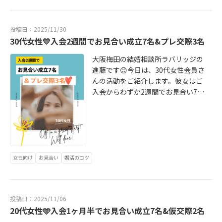
幸せな結婚が、その先も続いていく
正直に話してくれる方でした☺️婚活
ことを大切に、一人ひとりに誠実に
をしていると、不安が出てくるのは
向き合ってまいります。
投稿日：2025/11/30
とても自然なことです。むしろその
30代女性💛入会2週間でお見合い成立7名&プレ交際3名
不安の中には、「自分が大切にした
い価値観」が隠れていることが多い
大阪梅田の結婚相談所ラバリッジの
のです✨ラバリッジでは、心理学を
進藤です😊今日は、30代女性会員さ
ベースに、不安や迷いを無理に消そ
んの活動をご紹介します。彼女はご
うとはしません。「何が不安なの
入会からわずか2週間でお見合い7
か」「なぜそう感じるのか」一つひ
名、プレ交際3名。数字としても素晴
とつ丁寧に言葉にしていくことで、
らしいスタートですが、それ以上に
彼女自身の“心の軸”を一緒に整理し
「前向きで活動的な進め方」が印象
ていきました。不安をクリアにする
的な会員さんです。もともと彼女は
ために、・今、確認したいこと・次
「受け身なところがあって…」「積
のデートで大切にしたいポイントを
極的に動くのが苦手で…」と話して
女性向け
お見合い
婚活のコツ
一緒に整理し、デートの度に一つず
くださっていた方。だからこそ私
つ「安心材料」を増やしていく進め
は、“無理に頑張らせないサポー
方を選びました。もちろん、「デー
ト”を最初に大事にしました。愛は、
トは楽しむことが一番大切」この気
投稿日：2025/11/06
相手を思って頑張り続けることでは
持ちは、ずっと大事にしながら、で
20代女性🩵入会1ヶ月半でお見合い成立7名&仮交際2名
なく、自分を大切にしながら誰かと
す！お相手の男性は、彼女の気持ち