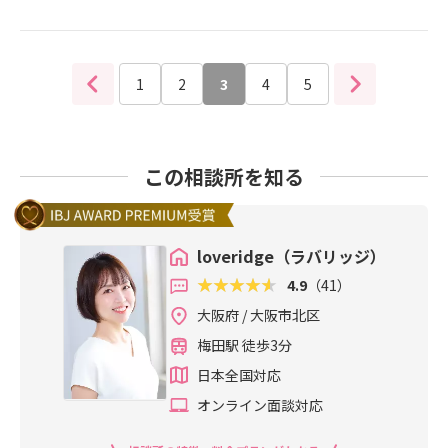
におめでとうございます！🌸ラバリ
をご用意しています。婚活中の皆さ
は、日頃から会員さまと丁寧に面談
結婚」について、一緒に整理してい
ッジでの婚活は、「人の温かさ」と
まも、「結婚したら終わり」ではな
を重ね、その方の大切にしているこ
きましょう。「パートナーとはずっ
「自分らしさ」を育む場所🌸結婚相
く、「結婚してからも安心して歩ん
とや、どんな方となら心地よく過ご
と仲良しでいたい」「自分らしい婚
談所ラバリッジの婚活は、ただ“出会
でいける場所」で活動しませんか？
せそうかをしっかり把握していま
活を始めたい」「ここでなら頑張れ
1
2
3
4
5
いの数”を増やすことではなく、「ど
あなたの未来を、ここから一緒に描
す。だからこそ、プロフィール交換
そう」そう感じてくださった方は、
う向き合うか」「どう自分らしくい
いていきましょう！
会の場でも、「この方となら、きっ
ぜひ一度ご相談ください。あなたの
られるか」を大切にしています。私
とフィーリングが合いそうです！」
想いやペースに寄り添いながら、し
は、会員さま一人ひとりの想いやペ
と自信を持ってご紹介ができます。
っかりと伴走いたします。＼あなた
この相談所を知る
ースを尊重しながら、“伴走型サポー
また、お見合いが成立したあとの交
の一歩が、きっと未来を変えます／
ト”で活動に寄り添っています。うま
際の場面でも、仲人同士が連携して
👇男性無料カウンセリングのお申込
くいかない時も、前に進みたい時
サポートすることで、すれ違いを防
みはこちら http://www.konkatsu-l
も、あなたの隣で気持ちを整理し、
ぎ、スムーズに関係を築いていくお
loveridge（ラバリッジ）
overidge.jp/m -contact👇女性無料
心を整えるお手伝いをします。だか
手伝いができます。ラバリッジで
カウンセリングのお申込みはこちら
4.9
（41）
らこそ、安心して「自分のままでい
は、✔自分の価値観や条件で出会い
http://www.konkatsu-loveridge.jp/
られる婚活」が叶います。🌿婚活ス
大阪府 / 大阪市北区
を探すこともできる✔婚活パーティ
w -contact大阪・梅田の結婚相談所l
タートは自分を知ることから✨ラバ
ーなどの出会いにもチャレンジでき
梅田駅 徒歩3分
overidge（ラバリッジ）カウンセラ
リッジでは、活動前に《自己理解ワ
る✔そして、昔ながらの“仲人からの
ー：進藤愛架
日本全国対応
ーク》を行い、あなた自身の「Myha
ご紹介”によるご縁も大切にしていま
ppyrecipe（幸せのレシピ）」をプ
オンライン面談対応
すさまざまな出会い方の中で、あな
レゼントしています🎁それは、あな
たにぴったりな方法を一緒に見つけ
たがどんなときに幸せを感じるの