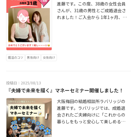
ず、比べず、自分らしく進む婚活を
心理学をベースに、「自分は何を大
p://www.konkatsu-loveridge.jp/m
進藤です。この度、38歳の女性会員
素直に言葉にされる姿が印象的でし
応援しています。お話ししている
切にしたいのか」「どんな関係性を
-contact👇女性無料カウンセリング
さんが、31歳の男性とご成婚退会さ
た。お申込みもたくさん！お見合い
と、心がふっと落ち着くような穏や
築きたいのか」などを明確にする自
のお申込みはこちら http://www.ko
れました！ご入会から 1年1ヶ月、そ
もたくさん！仮交際もたくさん！
かさを持つ方です。その誠実さと優
己理解ワークを行いながら、ブレな
nkatsu-loveridge.jp/w -contact大
してお相手との出会いから 4ヶ月で
（笑）中には、1日に4件ものお見合
しさが、これからのご縁を温かく育
い“自分軸の婚活”をサポートしてい
阪・梅田の結婚相談所loveridge（ラ
のご成婚です✨✨前向きに、マイペ
いやデートをされた日もありまし
てていくと思います。「自分を大切
ます。この会員様も、自分の軸を整
バリッジ）カウンセラー：進藤愛架
ースに続けた婚活彼女はいつも前向
た。時には「もうやめようかな」と
にできる人は、相手も大切にでき
理してから動いたことで、お見合い
きで、とても柔軟。マイペースなが
思う瞬間もありましたが、そのたび
る」ラバリッジでは、そんな『自分
が一気に10人成立しても焦らず、今
らも一歩ずつ着実に活動を続けてこ
に私に気持ちを共有してくださり、
軸』を整えながら、心でつながる結
自分にできること、無理ないご自身
られました。お相手と出会ってから
婚活のコツ
男性向け
女性向け
一緒に整理しながら、気持ちを立て
婚をサポートしています。初めての
の考え方、ペースを大切にして、お
は、楽しく会話を重ねながら、現実
直してこられました。こうした小さ
恋愛でも大丈夫！初めての婚活でも
ひとりおひとりと丁寧に進めてくだ
的に将来を見据えてフィーリングを
な一歩の積み重ねこそが、Fさんの魅
大丈夫です！あなたの魅力を大切に
さってます✨お見合いの度、デート
確かめていかれました。✨一緒にい
力であり、強さだったと思います。
しながら幸せなご縁へ一歩ずつ歩ん
投稿日：2025/08/13
の度に私と相談しながら「無理な
ると楽しい関係性交際中のお二人の
安心できる人、自然でいられる人と
『夫婦で未来を描く』マネーセミナー開催しました！
でいきましょう！ラバリッジでは、
く、心地よく」を大切に進めていま
やり取りをお聞きすると、「彼はAさ
の出会いそして出会えたのは、一緒
無料相談を承っています。面談場所
す。お見合い成立10件のうち、お二
んと一緒にいるのが本当に楽しいん
にいて安心できて、自然体でいられ
大阪梅田の結婚相談所ラバリッジの
は、梅田の個室ミーティングルー
人と仮交際へ。「これ以上は自分の
だろうな」と、こちらまでイメージ
て、どんなことも素直に伝え合える
進藤です。ラバリッジでは、成婚退
ム、ご希望のカフェ、またはオンラ
ペースで丁寧に向き合いたい」と、
できるほど。笑い合いながら関係を
彼女🌷出会ってからは、楽しいと思
会されたご夫婦向けに「これからの
インからお選びいただけます。じっ
ご自身の感情と予定のバランスを大
深め、自然体で将来への期待を膨ら
うこと、好きなこと、お互いの考え
暮らしをもっと安心して楽しめるよ
くりお話を伺いながら、これまでの
切にされています。「成立が嬉し
ませていかれました。そして迎えた
方やテンポが驚くほど自然に合い、
うに」という思いを込めて、マネー
こと、これからのこと、そして「本
い。でも、焦らず大切に向き合いた
決断の日。若くて誠実で、優しくて
「気を使わなくていいのに、ちゃん
セミナーを開催しました！当日はケ
当に望んでいる結婚」について、一