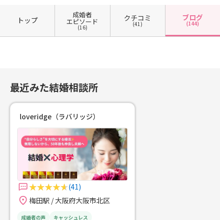
ジでは、無料カウンセリングを承っ
成婚者
ています。面談場所は、梅田の個室
ブログ
クチコミ
トップ
エピソード
(144)
(41)
ミーティングルーム、ご希望のカフ
(16)
ェ、またはオンラインからお選びい
ただけます。じっくりお話を伺いな
がら、これまでのこと、これからの
こと、そして「本当に望んでいる結
婚」について、一緒に整理していき
最近みた結婚相談所
ましょう。「ここでなら頑張れそ
う」「自分らしい婚活を始めたい」
そう感じてくださった方は、ぜひ一
loveridge（ラバリッジ）
度ご相談ください。あなたの想いや
ペースに寄り添いながら、しっかり
と伴走いたします。＼あなたの一歩
が、きっと未来を変えます／👇男性
無料カウンセリングのお申込みはこ
ちら http://www.konkatsu-loverid
(41)
ge.jp/m -contact👇女性無料カウン
セリングのお申込みはこちら http://
梅田駅 / 大阪府大阪市北区
www.konkatsu-loveridge.jp/w -co
成婚者の声
キャッシュレス