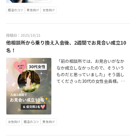
ジでは、相手に合わせる婚活ではな
ち込んだりせずに、次に進めるタイ
きます。ある夜、デート後に「今後
走り抜けるものではありません。安
く、は不安を我慢させる婚活ではな
プなんです！」と笑顔で話してくだ
の進め方に迷っていて…」と連絡を
婚活のコツ
男性向け
女性向け
心できるペースで、納得しながら、
く、自分の心を大切にしながら進め
さる姿がとても印象的でした✨穏や
くださった会員さんがいました。す
愛を育てられる婚活。それがラバリ
る婚活をサポートしています。婚活
かな魅力がしっかり届いています。
ぐにお電話でお話しし、気持ちを整
ッジが大切にしているスタイルで
を始めようか迷っている方へ。安心
活動スタートからわずか1ヶ月。これ
理しながら一緒に考えていきまし
す。・無理なく動ける婚活がした
して本音を話せる場所で、あなたら
までに9名の方とお見合いが成立し、
た。「これで、すっきりして寝られ
投稿日：2025/10/21
い・気持ちを整理しながら進みた
しい幸せへの一歩を踏み出してみま
現在はお二人と仮交際中です。お相
ます✨」と笑顔で仰ってくださった
他相談所から乗り換え入会後、2週間でお見合い成立10
い・自分らしい結婚が知りたい・50
せんか。ラバリッジでは、「結婚で
手からも「安心感がある」「話しや
のが印象的です。こうして一つずつ
名！
年後も仲良し夫婦でいたいそんな想
きればいい」ではなく、結婚したそ
すい」といった声が多く、彼女の持
納得しながら進めていらっしゃり、
いがある方は、是非ラバリッジで一
の先も、穏やかで幸せな関係が続く
つ“やわらかな温もり”が、自然とご
「前の相談所では、お見合いがなか
入会から1ヶ月半でお見合い7名・仮
緒に婚活をしましょう！あなたが安
ことを大切にした婚活をサポートし
縁を引き寄せています。ラバリッジ
なか成立しなかったので、そういう
交際2名に。焦らず、自分のペースで
心して悩みを話せて、迷ったらすぐ
ています。新婚生活だけでなく、10
では、すぐにお見合いを組むのでは
ものだと思っていました」そう話し
前に進める姿はとても素敵です！結
に軌道修正できて、“自分らしい愛し
年後、20年後、そして50年後も「こ
なく、まず自己理解ワークを通して
てくださった30代の女性会員様。活
婚はゴールではなく、スタートで
方・愛され方”を見つけられる場所で
の人と一緒でよかった」と思える関
「自分を深く知る」ことから始めま
動をより自分らしく進めたいと、思
す。誰かを大切にするためには、ま
ありたいと思っています。一歩踏み
係を築くために。・どんな相手を選
す。「私はどんなときに幸せを感じ
い切ってラバリッジへ乗り換え入会
ず自分を理解し、自分を大切にでき
出すタイミングは、人それぞれ。で
ぶと、安心して人生を共にできるの
るのか」「どんな人となら自然体で
されたのが数週間前のことです。入
ることが土台になります。「愛」は
も、踏み出した瞬間から、あなたの
か・交際の中で、どう信頼関係を育
いられるのか」こうした問いを、心
会後、最初にお申し込みをされたの
相手のためだけでなく、自分を満た
未来は必ず動き始めます✨あなたの
てていけばいいのかラバリッジで
理学に基づいて整理することで、ブ
は15名。すると、なんと！そのうち
すことから広がるものだからです。
ペースを大切にしながら、出会いか
は、心理学をベースにしたサポート
レない『自分軸』が整い、迷わず婚
8名とお見合いが成立！お見合い成立
そんな考えのもとで、出会いから成
女性向け
婚活のコツ
男性向け
ら成婚、そしてその先の人生まで続
で、一人ひとりの想いに寄り添いな
活を進められるようになります。こ
率は53.3％。IBJ全体の平均が約6％
婚、そして結婚後も続く幸せをサポ
く“幸せの土台”を一緒につくってい
がら、そのプロセスを大切にしてい
の会員様も、「自分のペースを大切
なので、約9倍という高成立率です✨
ートしています。「自分らしい結婚