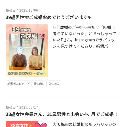
きましょう。「自分らしい結婚っ
ます。＼あなたの一歩が、これから
にしたい」「穏やかで思いやりのあ
「えっ、次々成立していく…！スケ
って、どんな形だろう？」そんな思
て、どんな形だろう？」そんな思い
投稿日：2025/10/06
の未来をつくります／「ここで婚活
る関係を築きたい」という想いを明
ジュールが大変です😅ちょっと戸惑
いを感じた方は、ぜひ一度無料相談
を感じた方は、是非ラバリッジへお
39歳男性🩵ご成婚おめでとうございます✨
したい」「ここでなら、自分と向き
確にし、その軸に沿って活動を始め
ってます💦」と、嬉しい悲鳴のやり
へお越しください。ラバリッジで
越しください✨面談場所は、梅田の
合いながら頑張れそう」そう感じて
られました。プロフィール作成で
取りもありました。ラバリッジで
は、無料相談を承っています。面談
個室ミーティングルーム、ご希望の
✨ご成婚のご報告✨最初は「結婚は
くださった方は、下記よりお問い合
は、条件よりもまずその方の人柄・
は、まずはプロフィール写真のため
場所は、梅田の個室ミーティングル
カフェ、またはオンラインからお選
考えていなかった」とおっしゃって
わせくださいね。👇男性無料カウン
価値観・想いを丁寧に言語化しま
の洋服選び👗から。その方に似合う
ーム、ご希望のカフェ、またはオン
びいただけます。じっくりお話を伺
いたFさん。Instagramでラバリッ
セリングのお申込みはこちら http://
す。結果として、「この人となら穏
洋服、色、デザインを一緒に決めて
ラインからお選びいただけます。じ
いながら、これまでのこと、これか
ジを見つけてくださり、婚活パーテ
www.konkatsu-loveridge.jp/m -co
やかな家庭を築けそう」「一度お会
いきます。そして、撮影時はスタジ
っくりお話を伺いながら、これまで
らのこと、そして「本当に望んでい
ィーへのご参加が最初の一歩でした
ntact👇女性無料カウンセリングのお
いしてみたい」と思ってもらえるプ
オ同行させていただき、写真撮影、
のこと、これからのこと、そして
る結婚」について、一緒に整理して
🍷お話を重ねるうちに、「結婚する
申込みはこちら http://www.konkat
ロフィールに。お見合い成立が続い
プロフィールに掲載する1枚を一緒に
「本当に望んでいる結婚」につい
いきましょう。あなたの想いやペー
人生もいいかもしれない」と感じら
su-loveridge.jp/w -contact大阪・
ているのは、彼女の魅力が“正しく伝
選びます。その後、じっくりと時間
て、一緒に整理していきましょう。
スに寄り添いながら、しっかりと伴
れるようになり、最終的に結婚相談
梅田の結婚相談所loveridge（ラバリ
わる形”に整ったからこそです。幸せ
をかけてヒアリングとプロフィール
「パートナーとはずっと仲良しでい
走いたします。＼あなたの一歩が、
所での活動を選ばれ、婚活をスター
ッジ）カウンセラー：進藤愛架
な未来へつながる第一歩現在は、お
作成をしています。見た目だけでな
たい」「自分らしい婚活をしたい」
きっと未来を変えます／👇男性無料
トされました！前向きに、誠実に。
成婚者エピソード
男性向け
女性向け
二人との仮交際を進めながら、「一
く、“どんな価値観を持っている人な
「ここでなら頑張れそう」そう感じ
カウンセリングのお申込みはこちら
どんな出会いも大切にされた活動期
つひとつの出会いを大切にしたい」
のか”“どんな結婚を望んでいるの
てくださった方は、ぜひ一度ご相談
http://www.konkatsu-loveridge.jp/
間活動中のFさんはとても前向きで、
と丁寧に向き合われています。婚活
か”を丁寧に言語化することで、お相
ください。あなたの想いやペースに
m -contact👇女性無料カウンセリン
お相手一人ひとりに真摯に向き合っ
は、結果を急ぐものではなく、心が
手が「この人と会ってみたい」と思
寄り添いながら、しっかりと伴走い
投稿日：2025/08/17
グのお申込みはこちら http://www.k
てこられました。交際が終わってし
安心できるペースで進めることが何
えるプロフィールに仕上げていま
たします。＼あなたの一歩が、きっ
38歳女性会員さん、31歳男性と出会い4ヶ月でご成婚！
onkatsu-loveridge.jp/w -contact大
まった時でも、「彼女は○○な方だ
より大切。ラバリッジでは、心理学
す。ラバリッジのサポートは、単な
と未来を変えます／👇男性無料カウ
阪・梅田の結婚相談所loveridge（ラ
ったから残念です」とお相手の良い
に基づいた伴走サポートで、焦ら
る婚活アドバイスではありません。
ンセリングのお申込みはこちら htt
大阪梅田の結婚相談所ラバリッジの
バリッジ）カウンセラー：進藤愛架
ところを見つけ、ご自身の気持ちを