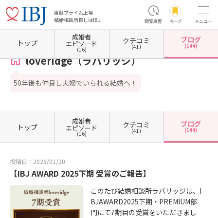
東証プライム上場
結婚相談所探しはIBJ
閲覧履歴
キープ
メニュー
成婚者
ブログ
クチコミ
ホーム
大阪府の結婚相談所
大阪府大阪市
大阪府大阪市北区
loveridge（ラバリッジ）
トップ
エピソード
(144)
(41)
(16)
loveridge（ラバリッジ）
50年後も仲良し夫婦でいられる結婚へ！
成婚者
ブログ
クチコミ
トップ
エピソード
(144)
(41)
(16)
投稿日：2026/01/20
【IBJ AWARD 2025下期 受賞のご報告】
このたび結婚相談所ラバリッジは、I
BJAWARD2025下期・PREMIUM部
門にて7期目の受賞をいただきまし