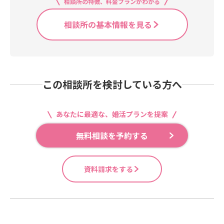
ていきます。
相談所の特徴、料金プランがわかる
か、どんな関係を心地よいと感じる
のかを見つける大切なプロセス。こ
相談所の基本情報を見る
のワークを通して、「自分はどんな
結婚をしたいのか」「どんなパート
ナーシップを築きたいのか」が自分
の言葉で語れるようになります。だ
からこそ、誰かに合わせる婚活では
この相談所を検討している方へ
なく、“自分軸で歩む婚活”ができま
すよ。ブレない自分でいれば、出会
いも選択も、もっとシンプルに！そ
あなたに最適な、婚活プランを提案
して、本当に心が安らぐお相手と出
会えたとき、迷いなく「この人だ」
無料相談を予約する
と感じられるはずです。焦らず、自
分らしく、安心して一歩を踏み出せ
るように。あなたが自分の想いを見
資料請求をする
つめ、心から「この人となら✨」と
思える出会いをつかむまで、私はず
っと隣で伴走します。「私もこんな
婚活をしてみたい」そう感じた方は
『無料カウンセリング』へラバリッ