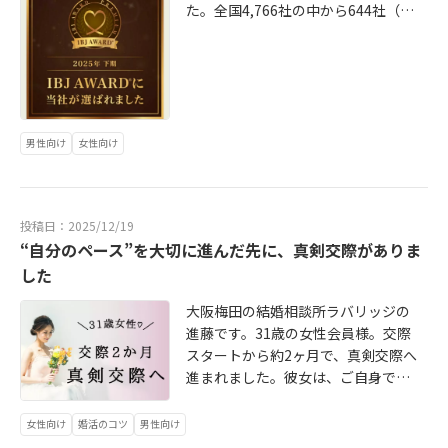
た。全国4,766社の中から644社（受
賞率13.5％）が選出される中での受
賞となり、大変光栄に思っていま
す。IBJAWARDは、2025年7月〜12
月の・ご入会数・ご成婚数といった
実績に加え、「成婚主義®」の実践状
況や運営方針・信頼性・コンプライ
男性向け
女性向け
アンスなど、多面的な視点で評価さ
れる賞です。この受賞は、日々学び
の機会をくださる仲人の皆さま、そ
投稿日：2025/12/19
して何より、ラバリッジを信頼し、
“自分のペース”を大切に進んだ先に、真剣交際がありま
ご自身の人生と真剣に向き合ってく
した
ださる会員さまお一人おひとりの存
在があってこそだと感じています。
大阪梅田の結婚相談所ラバリッジの
婚活は、時に不安になることも、迷
進藤です。31歳の女性会員様。交際
うこともあります。それでも前に進
スタートから約2ヶ月で、真剣交際へ
もうとする会員さまの姿勢に、私自
進まれました。彼女は、ご自身でも
身が何度も背中を押していただいて
『私、少し心配性なので...」「まだ
きました。これからもラバリッジ
確認したいことがあって…」「こん
女性向け
婚活のコツ
男性向け
は、「成婚すること」だけでなく、
なにすぐ進んで大丈夫かな？」と、