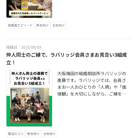
い」そんな想いに寄り添いながら、
素直なお相手との未来を選ばれまし
と大切に思える」そんな関係を築い
ーキと飲み物を囲みながら、和やか
緒に整理していきましょう。「パー
ラバリッジでは“自分の心を大切にす
た💍✨自分で未来を選べる楽しさも
てこられました。彼女の理想を叶え
な雰囲気の中スタート。「お金の基
トナーとはずっと仲良しでいたい」
る婚活”を一緒に歩んでいます。たく
うお二人は新しい人生を歩み始めて
たプロポーズ💍事前に彼女の担当仲
本を初めて学べてよかった」「夫婦
「自分らしい婚活を始めたい」「こ
さんの出会いが生まれるのは、あな
います。理想のスタートを切り、欲
人さんから理想のプロポーズをお聞
でこれからどうしていくか話すきっ
成婚者エピソード
男性向け
女性向け
こでなら頑張れそう」そう感じてく
たの魅力が正しく伝わっている証拠
しい暮らしやしたい生活を、計画的
きしましたのでFさんにお伝えしてい
かけになった」「将来のことを考え
ださった方は、ぜひ一度ご相談くだ
です。そして、どんなに多くのチャ
に実現していくはずです。未来は
ました。Fさんは夜景がきらめく中
る良い時間になった」といった嬉し
さい。あなたの想いやペースに寄り
ンスがあっても、“自分らしく選べる
「自分で選べる」もの。自分で選ん
で、彼女の思い描いていた理想その
い感想をたくさんいただきました。
投稿日：2025/08/09
添いながら、しっかりと伴走いたし
軸”がある人こそ、最終的に幸せな結
だからこそ、その人生はもっと楽し
もののシチュエーションを再現され
講師はお金の専門家、穏やかで話し
仲人同士のご縁で、ラバリッジ会員さまお見合い3組成
ます。＼あなたの一歩が、きっと未
婚へとつながります。ラバリッジで
く、もっと豊かになっていきます！
ました。指輪の箱をそっと開き、ま
やすい雰囲気の方です。勧誘はな
来を変えます／👇男性無料カウンセ
は、心理学に基づくサポートを通し
立！
っすぐに気持ちを伝えられたその瞬
く、純粋に知識を得られる時間なの
リングのお申込みはこちら http://w
て、「焦らない婚活」「比べない婚
間——彼女は驚きと感激でとても喜
で、安心して質問もできました。実
大阪梅田の結婚相談所ラバリッジの
ww.konkatsu-loveridge.jp/m -cont
活」「自分らしく選ぶ婚活」を応援
んでくださったそうです💍💕まさ
は、お金に関する不安は“生存の欲
進藤です。ラバリッジでは、会員さ
act👇女性無料カウンセリングのお申
しています。あなたが本当に望む未
に、お二人らしい温かく誠実なプロ
求”にも関わる大切なテーマ。選択理
まお一人おひとりの「人柄」や「価
込みはこちら https://www.konkats
来を、一緒に形にしていきましょ
ポーズでした✨「諦めずに続けてい
論心理学でも、この安心感が夫婦の
値観」を大切にしながら、ご縁をつ
u-loveridge.jp/w -contact大阪・梅
う！ラバリッジでは、無料相談を承
れば、必ず巡り会える」Fさんの誠実
関係性や日々の満足感を支えると考
ないでいます。先日、他相談所の仲
田の結婚相談所loveridge（ラバリッ
っています。面談場所は、梅田の個
さ、行動力、そして人を大切にする
えられています。ラバリッジでは、
人さんとのプロフィール交換会を行
ジ）カウンセラー：進藤愛架
室ミーティングルーム、ご希望のカ
心がご縁を引き寄せたご成婚でし
「結婚がゴール」ではなく、その先
い、ラバリッジの会員さま3名のお見
フェ、またはオンラインからお選び
た。これからも、お二人らしい笑顔
も笑顔で続くパートナーシップを大
合いが成立しました✨今回は、そん
いただけます。じっくりお話を伺い
と優しさに包まれた幸せな日々を重
切にしています。だからこそ、成婚
な仲人同士のつながりによるご縁の
ながら、これまでのこと、これから
ねていかれますように✨Fさん、本当
退会後もこうした学びや交流の機会
一例をご紹介します！私たち仲人
婚活のコツ
男性向け
女性向け
のこと、そして「本当に望んでいる