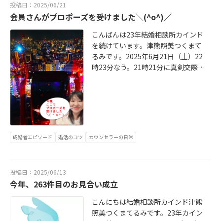
業担当者様とお相手と会員さんと私
投稿日：2025/06/21
いの条件のバランスが整っていてこ
でお写真を撮って頂きました！
会員さんがプロポーズを受けました＼(^o^)／
そお見合いは成立しますが万人の価
（笑）ちゃんと私はたねやの三笠饅
値観が全て同じと言うことはないの
頭１５個を阪神百貨店で買ってｗ手
こんばんは23年結婚相談所カインド
で、もしかしたら無理そうなお見合
土産持参でお持ちしました！ｗｗｗ
を続けています。津熊照美つくまて
い成立も成立する場合もあります。
そして会員さんに邪魔になるのにウ
るみです。2025年6月21日（土）22
なので、会ってみたい人にはお申し
エッジウッドのティーカップペアと
時23分なう。21時21分に真剣交際中
込みしたらどうですか?断られること
紅茶のティーパックがセットになっ
の女性会員さんからLINEがあって♥️
を恐れてお見合い申し込みをしない
ているものを「記念品」としてお預
プロポーズを受けました＼(^o^)／と
よりはどんな人気な人も80%以上お
かりした証明書類の返却と共にお渡
のことでした!とっても嬉しくて2006
見合い申し込みに対して断りを受け
ししました！これは前々日に阪急百
年から書いているアメーバブログに
るのでお見合い申し込みをされるこ
貨店で買いましたｗ３０才の男性会
投稿しました＼(^o^)／「つくまてる
とをオススメします。「運」もかな
員さんは大卒会社員さんでお相手は
み」検索で出ます。29才の薬剤師さ
成婚者エピソード
婚活のコツ
カウンセラーの日常
りあります。良い運がどこから来る
大卒の３１才保育士さんです。会員
ん年収550万円以上35才の大卒国家
か?と言えば「日頃の行い」だと思い
さん、年収が３６０万円です。初め
公務員年収700万円以上のかたとご
ます。人に関心を持って思い遣りを
てのお見合いで交際になり２０２５
成婚退会をされます＼(^o^)／2025
示すことを習慣にしているとその人
投稿日：2025/06/13
年２月入会３月お見合い４月真剣交
年今年の2月2日から婚活スタートを
の感謝の気持ちが良い運となってあ
今年、263件目のお見合い成立
際６月成婚退会となりました！お見
されて3月2日にお見合い6月21日に
なたに理想の人との縁を運んでくれ
合いを組むことでこの条件の会員さ
プロポーズ＼(^o^)／交際期間4ヶ月
こんにちは結婚相談所カインド津熊
るのではないでしょうかしっかりと
んはこの条件のお相手とのバランス
弱です。わーさすが結婚相談所(^_
照美つくまてるみです。23年カイン
結婚後の理想の家庭を思い理想の相
であるのだなと知識として成婚退会
^;)でしょうかあー(^_^;)流石!結婚相