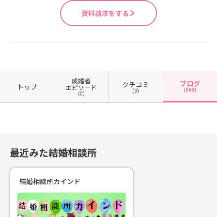
る結婚相談所カインドですが私が御
資料請求をする
影にポスティングに行ってご縁があ
ったのは臨床心理士をされている50
代の女性で初めのご結婚でかなりの
ダメージを受けられていて心細く生
きてられました!ですが心優しい誠実
な相応しい同志社卒業で700万円以
上の年収のお相手に出会いご結婚さ
成婚者
ブログ
クチコミ
トップ
エピソード
れました✨とてもお幸せそうでやっ
(560)
(3)
(0)
たー＼(^o^)／てるみんのチラシポス
ティング活動も素晴らしい＼(^o^)／
(^_^;)と思えました!ご成婚退会にと
ても感謝して頂きましたのはお相手
の結婚相談所さんとの料金の差(^_
最近みた結婚相談所
^;)思いやり溢れるあなた思いの料金
を会員様は気が付いてとても感謝し
て下さいました。はい、つくまてる
結婚相談所カインド
みはとても良心的なほんと「カイン
ド」な人です(^_^;)頑張ります!あな
たもパートナーを探されませんか結