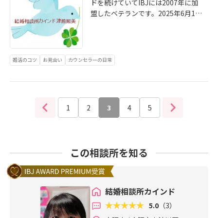
ドを続けていてIBJには2007年に加
手を思っていたらご縁はきっと来ま
としてお相手の条件と会員さんの条
談所カインド＼(^o^)／ですね(^_^;)
盟したベテランです。2025年6月13
す。人から好かれて贈られる感謝の
件をみてこれが「バランス」と理解
有り難う御座います。とっても嬉し
日（金）11時31分なう昨日の夜22時
念はあなたをきっと幸せにするので
します。この「バランス」を理解す
いです＼(^o^)／おやすみなさい＼(^
過ぎにカインドの会員さんがお見合
人には関心を持ってその人が必要と
ることはとても「大切」です。なの
o^)／あなたもパートナーを探されま
い申し込み側でお相手がお見合いを
することをそっと提供してあげる優
でＩＢＪのシステム内の全ての成婚
せんか結婚相談所カインド津熊照美
受けて下さりお見合い成立をしまし
しさを持ちましょうね😀あなたもパ
者カップルの条件を知りたいです。
婚活のコツ
お見合い
カウンセラーの日常
までご連絡下さい。
た。まだお相手の結婚相談所さんか
ートナーを探されませんか結婚相談
今、５3歳初婚上場企業役職の高卒年
らご希望日の連絡がなく待っている
所カインド津熊照美までご連絡下さ
収１１００万円以上の男性会員さん
ところです。カインドの会員さんは
い😀
が４１歳、初婚、院卒、会社員さん
多くないのでこれで今年263件目の
と真剣交際中です。様々な条件の組
1
2
3
4
5
お見合い成立でした。明日は真剣交
み合わせで「バランス」も違ってく
際中の男性会員さんのお母様にお相
ることはあると思います。それを感
手を会わせる親への紹介の日です。7
じるたびに「知識」になることを感
月に成婚退会予定となっています。
じます。そして人の価値観はすべて
この相談所を知る
会員さんは30才になったばかり年収
同じでないと感じる時もあり経験か
が多い方ではなくて360万円です。
らだいたいのお見合い成立するお互
お相手は1つ年上の31才公務員で保
いの条件は予測出来ても予測できな
育士さんです。様々なパターンでの
いことも起こる！ので「思い込み」
結婚相談所カインド
成婚退会があると思います。様々な
で判断してはいけないそうも思いま
5.0
（3）
条件の組み合わせとご本人様の積極
す！ご訪問させて頂きまして有り難
性と自己肯定感の高い低いも婚活に