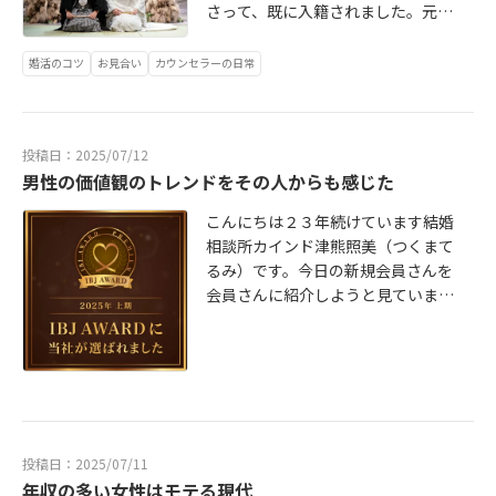
さって、既に入籍されました。元女
性会員さんが9月に結婚式とのことで
前撮りのお写真をLINEで下さいまし
婚活のコツ
お見合い
カウンセラーの日常
た!元会員さんは専門学校ご卒業で歯
科衛生士さんをされています。ご主
人は弁護士さんです。とっても綺麗
投稿日：2025/07/12
でスタイル抜群な元会員さんの花嫁
男性の価値観のトレンドをその人からも感じた
姿にとても感動をしました。私は会
員さん思いの料金設定なので、元会
こんにちは２３年続けています結婚
員さんは津熊さん〜有り難うと思っ
相談所カインド津熊照美（つくまて
て下さっている?かどうか分かりませ
るみ）です。今日の新規会員さんを
んが(^_^;)ハイステイタスなかたと
会員さんに紹介しようと見ていまし
ご結婚出来て良かったです。＼(^o^)
たら４０代で医師と経営者をされて
／有り難うございます。あなたもパ
る年収１５００万円以上のかたがい
ートナーを探されませんか?IBJアワ
ました。昔ならその様なステイタス
ードを受賞しております。23年続け
の方は「若さ」「美しさ」「大卒以
て来られました＼(^o^)／それはきっ
上」「バランスの取れたご実家」を
と会員さん思いの料金設定といつも
お相手に求めることが多かったと思
たぶんとてもつくまてるみは善き人
います。しかし、その方のご希望が
投稿日：2025/07/11
で陰徳を積んでいるので(^_^;)会員
年収の多い女性はモテる現代
結婚相談所側だけに見えるのですが