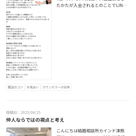
たかたが入会されるとのことでLINE
剣交際に入る前は特に容姿を重視さ
しやすいｗ人柄と思います。結婚活
がありました。私は入会面談の時に
れる韓国の会員様からもお見合い申
動を始められるときは結婚相談所カ
「どの様な人生だったのですか?」と
し込みが多かった。会員さんはご実
インドをお勧めします。アメーバブ
お伺いするのですがどの様なご家庭
家が経営者で従業員数が100名以上
ログを２００６年から書いていま
でどの様な環境でどの様な学生時代
なのでご実家のバランスも良さそう
す。お見合い現場より津熊照美(つく
を過ごされたか?や関心のあること
です。 美しさと学歴や若さが医師と
まてるみ)です!のカインド日記(大阪
日々の生活の仕方等をお聞きしてあ
の結婚にとても大切なのは当たり前
の結婚相談所カインドのブログ)(あ
まりIBJのシステム等についてはお話
かもしれませんがご実家のバランス
なたの知らない結婚相談の世界）ご
しをしなかったりしますがその分入
が整っていることが大切な場合もあ
連絡お待ちしております。結婚相談
会面談をしたかたについてはバッチ
ります。今どきの男性は沢山稼げる
所カインド津熊照美
リ理解出来ます。それで、既に自己P
能力のあるかたは同じようにその能
R文はお考えの会員さんもいますが
力を持つパートナーを求められるこ
それ以外は基本私が入会面談の時に
とも多いことを会員さんの活動を感
婚活のコツ
お見合い
カウンセラーの日常
聴いたことを入れて自己PR文を作っ
じると理解します。諸行無常で世の
てそのかたとのLINEに載せてこの様
中のことも物も変わらないことはな
な自己PR文はどうですか?全然違っ
いのだなと思うのですがパートナー
ても大丈夫ですよ〜参考にして下さ
投稿日：2025/06/25
に対する男性の価値観は昔とはかな
いとお伝えします!1枚目の写真の自
仲人ならではの視点と考え
り変わったように思います。アメー
己PR文はご本人様が考えてくれませ
バブログを2006年から書いているの
こんにちは結婚相談所カインド津熊
んで(^_^;)全文、そのまま私が考え
でわあ(^_^;)19年書いていますかね