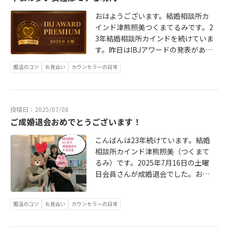
さんへ良縁があると思います。と(^_
年齢は４０才まで「年収１５００万
^;)多少センスがあるかもしれませ
おはようございます。結婚相談所カ
円以上」がお相手への希望で書かれ
ん。そしてとても迅速であります。
インド津熊照美つくまてるみです。2
ていました！わ～時代は変わった男
常に会員さんの気持ちを考えて動い
3年結婚相談所カインドを続けていま
性の価値観の変貌を感じる！と思い
ています。なのでご結婚相手をお探
す。昨日はIBJアワードの発表があり
ましたがそれで、その条件でお相手
しの時はお得と思います。結婚相談
受賞出来ました。IBJアワードとは元
を検索してみたんですがｗわ～凄
婚活のコツ
お見合い
カウンセラーの日常
所カインド津熊照美までご連絡下さ
気に活動出来ている結婚相談所?です
い！お若いのに３０００万円以上の
い☺️アメーバブログは2006年から続
(^_^;)これです。↓ https://www.ibj
年収だ！３０歳の女性がいたりしま
けています。↓クリック https://am
apan.com/area/lp/award/ 女性会員
したが年収１５００万円以上の年収
eblo.jp/kind -t
様の年収公開率は今でも2割位ですが
で頭に浮かんだのは「女医」さんで
投稿日：2025/07/08
年収の多い女性会員様には「公開し
したが（以前に東京のカインドの会
ご成婚退会おめでとうございます！
たほうが良い」ことを伝えて、証明
員さんで女医さん年収１８００万円
書類をお預かりして年収を公開して
こんばんは23年続けています。結婚
以上のかたがいました）そういった
います。今は1番多い年収の女性会員
相談所カインド津熊照美（つくまて
かたをご希望と思いますが年収が３
さんで960万円です。会員さんへは
るみ）です。2025年7月16日の土曜
０００万円以上おありの女性会員様
相応しい年収の多いかたからやそれ
日会員さんが成婚退会でした。お相
のご職業は特別な技術のいる自営業
以下の年収の年下の男性から等お見
手はＩＢＪメンバース大阪店の会員
のかたでした。新規会員のその男性
合い申し込みを受けます。昔は男性
様で担当者様に会員さんもご挨拶に
会員様に３０代前半の大卒以上年収
婚活のコツ
お見合い
カウンセラーの日常
のプライドで高学歴の女性や高年収
行かれるので私もお邪魔させて頂き
６００万円以上とか８００万円以上
の女性はウケなかったですが今はも
ました！！！すみません！私までご
の女性会員様からお見合い申し込み