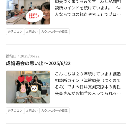
照美つくまてるみです。23年結婚相
ました(^_^;)あまり熱心に婚活をし
https://ameblo.jp/kind -t細くても
談所カインドを続けています。「仲
て下さっていない感じがして淋しい
長く続けられる私は凄いかもしれな
人ならではの視点や考え」でブログ
気持ちがしています(≧▽≦)なんて
い(*´艸｀*)あなたもパートナーを探
を書くと良いよと書いてありまし
ごめんなさい。昨日まででカインド
されませんか医師と真剣交際中の女
た。昨日は大野先生のプロフィール
の会員さんのお見合い成立数が278
性会員さんの会費は1万円です(^_^;)
婚活のコツ
お見合い
カウンセラーの日常
交換会に参加させて頂きました。仲
件になっていましたがお見合い申し
あなた思いの料金です。結婚相談所
人ならではの視点ですが全体を見て
込みを会員さんがされた時もお見合
カインド津熊照美までご連絡下さ
例えば、女性会員さんには 「ライバ
い申し込みを受けた時もお相手のプ
い。
ル多しですよ、出来る精一杯の外見
ロフィールはほとんど確認している
投稿日：2025/06/22
の努力をしましょう!」と言います
ので、素敵な文章はあたまにインプ
成婚退会の思い出～2025/6/22
が、標準体重より20キロ以上多い女
ットしています(^_^;)お見合い申し
性会員さんがお見合いが成立しない
こんにちは２３年続けています結婚
込み受けが多くなるように異性の気
と言うことはなく会員数が98246人
相談所カインド津熊照美（つくまて
持ちを考えたプロフィール作成をす
(2025年5月末)なので、同じように標
るみ）です今日は真剣交際中の男性
ると言うのは当たり前ですがそのこ
準体重より20キロ以上多い男性会員
会員さんがお相手の入ってられる結
とをきちんと出来ているのが結婚相
様もいてお見合いが組めます!それと
婚相談所ＩＢＪメンバーズ大阪店さ
談所カインドです。そしてあなた思
ご自分のスペックの高さと自己肯定
んへ成婚退会のご挨拶に行かれると
いの料金です。あなたもパートナー
婚活のコツ
お見合い
カウンセラーの日常
感が比例されていない会員様もいま
のこと私も行かせて頂きまして更
を探されませんか?結婚相談所カイン
す!そうしてお互いのバランスが標準
に、一緒に写真加工アプリ「ビュー
ド津熊照美までご連絡下さい。
的でないお見合い成立もあります。
ティープラス」で担当者様と入会営
仲人としての考えはお見合いはお互