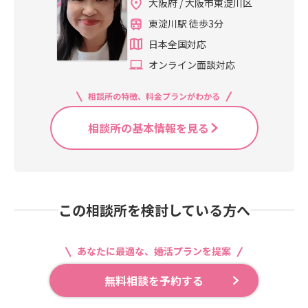
大阪府 / 大阪市東淀川区
うございました！！！アメーバブロ
関係すると思います。また別に真剣
グを２００６年からほぼ毎日、書い
東淀川駅 徒歩3分
交際中の21日にプロポーズを受ける
ていて先日、うっかり寝込んだら！
予定の女性会員さんは薬剤師さんで
日本全国対応
目が覚めたら０時を過ぎていて！翌
す。7歳年上のサラリーマンさんとご
日になっていてたぶん、１０年以
オンライン面談対応
成婚退会予定です。様々な成婚退会
上、休んだ日はなかった！のにと残
パターンを知ることでとても勉強に
念に思いました！結婚相談所のこと
相談所の特徴、料金プランがわかる
なることがあると思うのでIBJ内成婚
様々、分かります！「つくまてる
の男性会員様と女性会員様の条件の
み」検索でアメーバブログは出ま
相談所の基本情報を見る
組み合わせがどうであったか成婚退
す。あなたもパートナーを探されま
会が出る度に教えて欲しい気がしま
せんか？結婚相談所カインド津熊照
す。毎日、IBJブログを書こうと思っ
美までご連絡ください～！！
たのになかなか、書けませんでアメ
ーバブログは習慣なので2006年から
この相談所を検討している方へ
ほぼ毎日、書けています。今まで11
万枚以上はチラシを作って自分でポ
スティングしました(^_^;)23年なの
あなたに最適な、婚活プランを提案
でもっとかもしれません。それで、
ご縁があったかたが成婚退会をされ
無料相談を予約する
て行かれる時は感慨無量です(T_T)2
0代初婚から70代まで会員さんのい