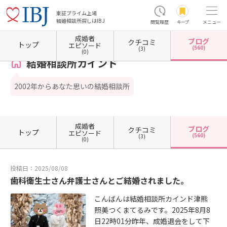
東証プライム上場
結婚相談所探しはIBJ
閲覧履歴
キープ
メニュー
成婚者
ブログ
クチコミ
ホーム
大阪府の結婚相談所
大阪府大阪市
大阪府大阪市東淀川区
結婚相談所カインド
トップ
エピソード
(560)
(3)
(0)
結婚相談所カインド
2002年からあなた思いの結婚相談所
成婚者
ブログ
クチコミ
トップ
エピソード
(560)
(3)
(0)
投稿日：2025/08/08
歯科衛生士さん弁護士さんとご結婚されました。
こんばんは結婚相談所カインド津熊
照美つくまてるみです。2025年8月8
日22時01分昨年、成婚退会をして下