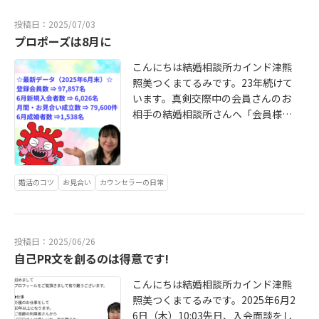
う「高学歴、高年収、尊敬!」的な男
訪問させて頂きまして！そうして皆
がありそうですがそれはご希望外な
性の考えがお見合い申し込み受け件
さんでお写真を撮りました！6月も１
のだなと思いました。ほんとうに今
投稿日：2025/07/03
数で感じます。あなたも是非年収は
ＢＪメンバーズの会員様との成婚が
どきの男性の女性に対する価値観は
プロポーズは8月に
公開されて活動をして下さい。結婚
あり、お伺いさせて頂き有り難うご
昔と変わったと感じますがそれで
相談所カインド津熊照美まで入会面
ざいました！アメーバブログに書き
こんにちは結婚相談所カインド津熊
も、美人のスタイルの良い女性会員
談のご予定をご連絡下さいZoomや
ました！ https://ameblo.jp/kind -t/
照美つくまてるみです。23年続けて
さんにはお見合い申し込みが多いで
対面でしております。そう言えば以
entry-12914780122.htmlお相手が
います。真剣交際中の会員さんのお
す。婚活をする期間はそれほど長く
前に大阪の本町でお仕事帰りの女性
成婚料をお支払いの時私はやはり会
相手の結婚相談所さんへ「会員様は
ないと思うので美容やファッション
と入会面談をしました。お腹を空か
員様思いだなと思ってしまってすみ
いつプロポーズをして下さる予定で
に関心がない女性も婚活期間だけは
せてられるだろうと軽食でしたがご
ません！あなたもパートナーを探さ
しょうか?」とお尋ねしたら8月との
努力した方が良いだろうなと思いま
馳走しました。そのままご連絡あり
れませんか？結婚相談所カインドつ
ことだったお相手はサプライズを考
す。ああ、年収３０００万円以上の
ませんでしたが(^_^;)お仕事の帰り
くまてるみまでご連絡下さい！おや
えそうなかたなので会員さんには伝
女性は美人でスタイルが良くてとて
婚活のコツ
お見合い
カウンセラーの日常
ご都合の良いcafeまで参りますよ〜
すみなさい！
えないでおこうと思った。7月の成婚
も魅力的な女性でびっくり！でし
ご夕食後にZoomでの入会面談もし
退会の予定の会員さんが確定はお一
た。結婚相談所カインドは連絡が早
ております。ご連絡お待ちしており
人であと、お二人が7月か8月かと言
くてあなた思いの料金で２３年続い
ます。
う感じだ。お一人は医師とのご結婚
ているので経験と知識もありつくま
投稿日：2025/06/26
が決まりそうでお相手がとても忙し
てるみに気軽にＬＩＮＥで連絡して
自己PR文を創るのは得意です!
そう熱烈に必要とされて真剣交際に
プロフィール内容を変更して欲しい
こんにちは結婚相談所カインド津熊
入った。真剣交際に入ると安心され
（証明書が要らない自己ＰＲ文と
照美つくまてるみです。2025年6月2
たのかと感じたりもする会員さんは
か」の変更は３０分以内で変更でき
6日（木）10:03先日、入会面談をし
若くて可愛くてスタイルが良くて真
ることが多いですし気軽にＬＩＮＥ